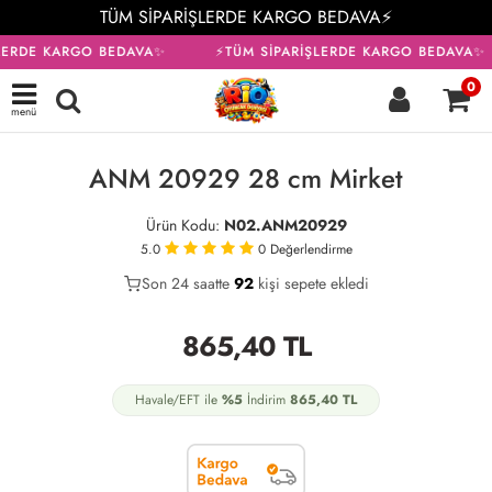
TÜM SİPARİŞLERDE KARGO BEDAVA⚡
LERDE KARGO BEDAVA✨
⚡TÜM SİPARİŞLERDE KARGO BEDAVA✨
0
menü
KARGO BEDAVA
ANM 20929 28 cm Mirket
Ürün Kodu:
N02.ANM20929
5.0
0
Değerlendirme
Son 24 saatte
42
92
23
kişi sepete ekledi
865,40
TL
Havale/EFT ile
%5
İndirim
865,40
TL