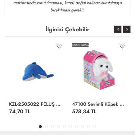
makinesinde kurutulmaması, kendi doğal halinde kurutulmaya
bırakılması gerekir.
İlginizi Çekebilir
KARGO BEDAVA
KZL-2505022 PELUŞ YUNUS BALIK 23 CM 5 RENK-12 Lİ TORBA
47100 Sevimli Köpek Maltese -Sunman
74,70 TL
578,34 TL