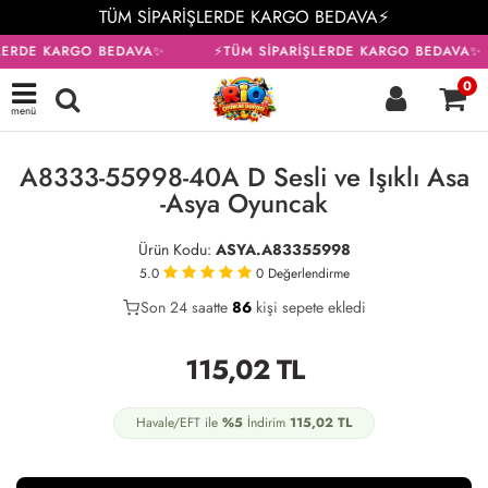
TÜM SİPARİŞLERDE KARGO BEDAVA⚡
LERDE KARGO BEDAVA✨
⚡TÜM SİPARİŞLERDE KARGO BEDAVA✨
0
menü
A8333-55998-40A D Sesli ve Işıklı Asa
-Asya Oyuncak
Ürün Kodu:
ASYA.A83355998
5.0
0
Değerlendirme
Son 24 saatte
40
86
35
kişi sepete ekledi
115,02
TL
Havale/EFT ile
%5
İndirim
115,02
TL