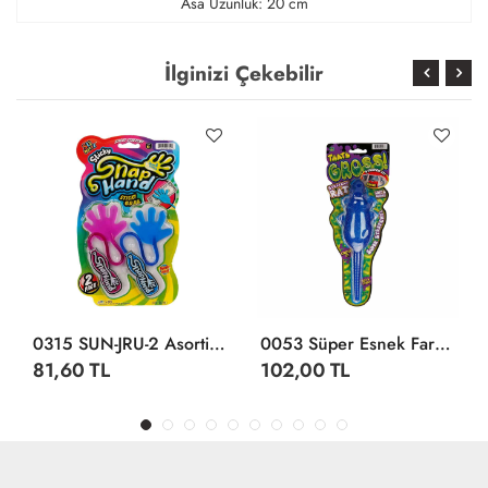
Asa Uzunluk: 20 cm
İlginizi Çekebilir
0315 SUN-JRU-2 Asortili 2li Yapışkan El - Sunman
0053 Süper Esnek Fare -Streç
81,60 TL
102,00 TL