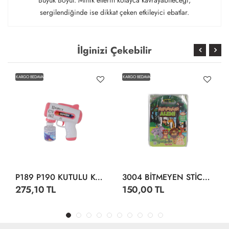
Büyük Boyut: Minik ellerin kolayca kavrayabileceği,
sergilendiğinde ise dikkat çeken etkileyici ebatlar.
İlginizi Çekebilir
KARGO BEDAVA
KARGO BEDAVA
P189 P190 KUTULU KÖPÜK TABANCA
3004 BİTMEYEN STİCKER SU ALTI DÜNYASI
275,10 TL
150,00 TL