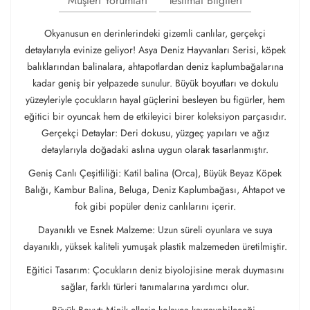
Müşteri Yorumları
Teslimat Bilgileri
Okyanusun en derinlerindeki gizemli canlılar, gerçekçi
detaylarıyla evinize geliyor! Asya Deniz Hayvanları Serisi, köpek
balıklarından balinalara, ahtapotlardan deniz kaplumbağalarına
kadar geniş bir yelpazede sunulur. Büyük boyutları ve dokulu
yüzeyleriyle çocukların hayal güçlerini besleyen bu figürler, hem
eğitici bir oyuncak hem de etkileyici birer koleksiyon parçasıdır.
Gerçekçi Detaylar: Deri dokusu, yüzgeç yapıları ve ağız
detaylarıyla doğadaki aslına uygun olarak tasarlanmıştır.
Geniş Canlı Çeşitliliği: Katil balina (Orca), Büyük Beyaz Köpek
Balığı, Kambur Balina, Beluga, Deniz Kaplumbağası, Ahtapot ve
fok gibi popüler deniz canlılarını içerir.
Dayanıklı ve Esnek Malzeme: Uzun süreli oyunlara ve suya
dayanıklı, yüksek kaliteli yumuşak plastik malzemeden üretilmiştir.
Eğitici Tasarım: Çocukların deniz biyolojisine merak duymasını
sağlar, farklı türleri tanımalarına yardımcı olur.