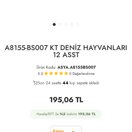
A8155-BS007 KT DENİZ HAYVANLARI
12 ASST
Ürün Kodu:
ASYA.A8155BS007
5.0
0
Değerlendirme
Son 24 saatte
21
44
10
kişi sepete ekledi
195,06
TL
Havale/EFT ile
%5
İndirim
195,06
TL