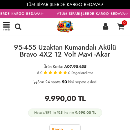
TÜM SİPARİŞLERDE KARGO BEDAVA⚡
LERDE KARGO BEDAVA✨
⚡TÜM SİPARİŞLERDE KARGO BEDAVA✨
0
menü
KARGO BEDAVA
95-455 Uzaktan Kumandalı Akülü
Bravo 4X2 12 Volt Mavi -Akar
Ürün Kodu:
A07.95455
5.0
0
Değerlendirme
Son 24 saatte
24
50
20
kişi sepete ekledi
9.990,00
TL
Havale/EFT ile
%5
İndirim
9.990,00
TL