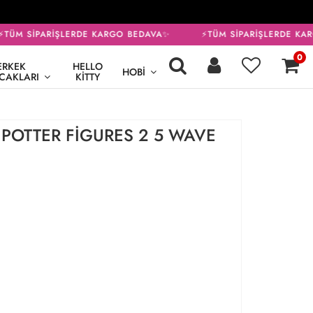
TÜM SİPARİŞLERDE KARGO BEDAVA✨
⚡TÜM SİPARİŞLERDE KAR
0
ERKEK
HELLO
HOBI
CAKLARI
KITTY
POTTER FİGURES 2 5 WAVE