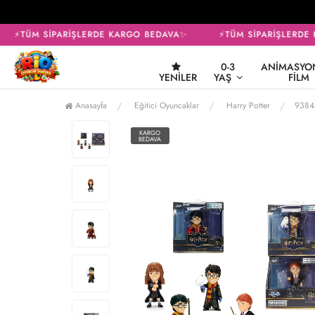
⚡TÜM SİPARİŞLERDE KARGO BEDAVA✨
⚡TÜM SİPARİŞLERDE 
0-3
ANIMASYON
YENILER
YAŞ
FILM
Anasayfa
Eğitici Oyuncaklar
Harry Potter
9384
KARGO
BEDAVA