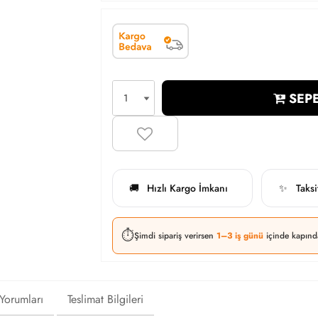
SEPE
Hızlı Kargo İmkanı
Taks
🚚
✨
⏱️
Şimdi sipariş verirsen
1–3 iş günü
içinde kapınd
 Yorumları
Teslimat Bilgileri