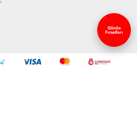
m
Günün
Fırsatları