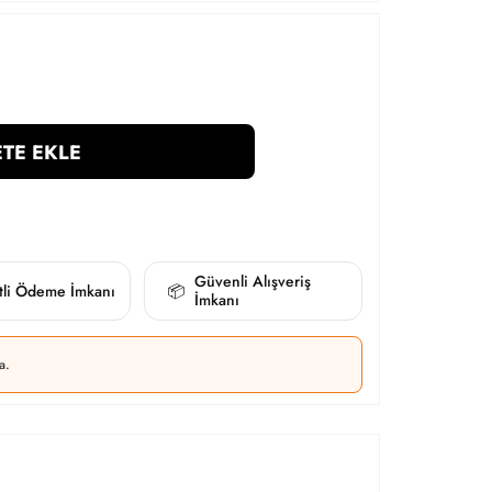
TE EKLE
Güvenli Alışveriş
itli Ödeme İmkanı
📦
İmkanı
a.