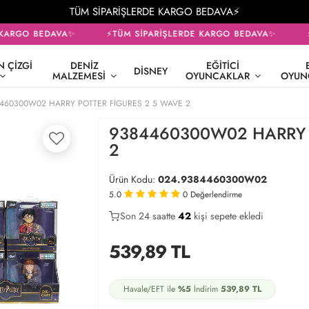
TÜM SİPARİŞLERDE KARGO BEDAVA⚡
KARGO BEDAVA✨
⚡TÜM SİPARİŞLERDE KARGO BEDAVA✨
⚡
 ÇIZGI
DENIZ
EĞITICI
DISNEY
MALZEMESI
OYUNCAKLAR
OYUN
460300W02 HARRY POTTER FİGURES 2 5 WAVE 2
9384460300W02 HARRY 
2
Ürün Kodu:
024.9384460300W02
5.0
0
Değerlendirme
Son 24 saatte
29
42
15
kişi sepete ekledi
539,89
TL
Havale/EFT ile
%5
İndirim
539,89
TL