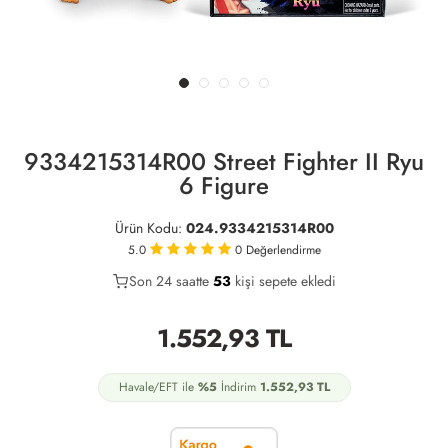
9334215314R00 Street Fighter II Ryu
6 Figure
Ürün Kodu:
024.9334215314R00
5.0
0
Değerlendirme
Son 24 saatte
35
53
11
kişi sepete ekledi
1.552,93
TL
Havale/EFT ile
%5
İndirim
1.552,93
TL