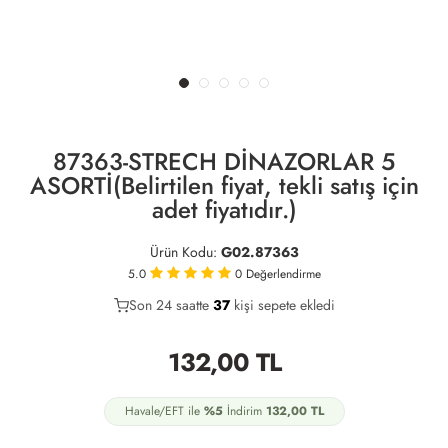
87363-STRECH DİNAZORLAR 5
ASORTİ(Belirtilen fiyat, tekli satış için
adet fiyatıdır.)
Ürün Kodu:
G02.87363
5.0
0
Değerlendirme
Son 24 saatte
24
37
11
kişi sepete ekledi
132,00
TL
Havale/EFT ile
%5
İndirim
132,00
TL