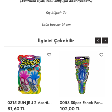
(Belirtilen fiyat, tekli satış için adet fiyatıdır.)
Yaş bilgisi: 3+
Ürün boyutu: 19 cm
İlginizi Çekebilir
0315 SUN-JRU-2 Asortili 2li Yapışkan El - Sunman
0053 Süper Esnek Fare -Streç
81,60 TL
102,00 TL