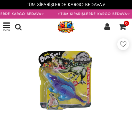
TÜM SİPARİŞLERDE KARGO BEDAVA⚡
LERDE KARGO BEDAVA✨
⚡TÜM SİPARİŞLERDE KARGO BEDAVA✨
0
menü