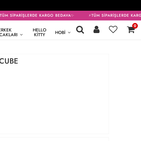
ÜM SİPARİŞLERDE KARGO BEDAVA✨
⚡TÜM SİPARİŞLERDE KARG
0
ERKEK
HELLO
HOBI
CAKLARI
KITTY
 CUBE