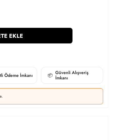
TE EKLE
Güvenli Alışveriş
itli Ödeme İmkanı
📦
İmkanı
a.