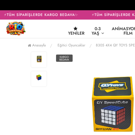
⚡TÜM SİPARİŞLERDE KARGO BEDAVA✨
⚡TÜM SİPARİŞLERDE K
0-3
ANIMASYON
YENILER
YAŞ
FILM
Anasayfa
Eğitici Oyuncaklar
8305 4X4 QY TOYS SP
KARGO
BEDAVA