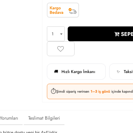
SEPE
Hızlı Kargo İmkanı
Taks
🚚
✨
⏱️
Şimdi sipariş verirsen
1–3 iş günü
içinde kapınd
 Yorumları
Teslimat Bilgileri
bütçe dostu yeni bir 4x4'üdür.