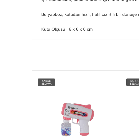
Bu yapboz, kutudan hızlı, hafif cızırtılı bir dönüşe 
Kutu Ölçüsü : 6 x 6 x 6 cm
KARGO
KARG
BEDAVA
BEDAV