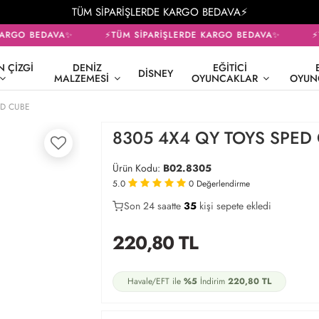
TÜM SİPARİŞLERDE KARGO BEDAVA⚡
ARGO BEDAVA✨
⚡TÜM SİPARİŞLERDE KARGO BEDAVA✨
⚡T
 ÇIZGI
DENIZ
EĞITICI
DISNEY
MALZEMESI
OYUNCAKLAR
OYUN
ED CUBE
8305 4X4 QY TOYS SPED
Ürün Kodu:
B02.8305
5.0
0
Değerlendirme
Son 24 saatte
19
35
9
kişi sepete ekledi
220,80
TL
Havale/EFT ile
%5
İndirim
220,80
TL