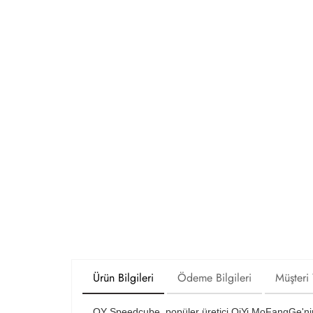
Ürün Bilgileri
Ödeme Bilgileri
Müşteri
QY Speedcube, popüler üretici QiYi MoFangGe'nin 