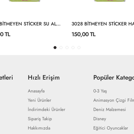
3004 BİTMEYEN STİCKER SU ALTI DÜNYASI
0 TL
150,00 TL
tleri
Hızlı Erişim
Popüler Katego
Anasayfa
0-3 Yaş
Yeni Ürünler
Animasyon Çizgi Fil
İndirimdeki Ürünler
Deniz Malzemesi
Sipariş Takip
Disney
Hakkımızda
Eğitici Oyuncaklar