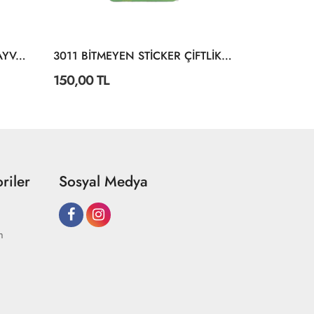
3028 BİTMEYEN STİCKER HAYVANLAR ALEMİ
3011 BİTMEYEN STİCKER ÇİFTLİKTE YAŞAM
150,00 TL
150,00 TL
riler
Sosyal Medya
m