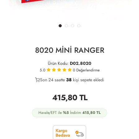
8020 MİNİ RANGER
Ürün Kodu:
D02.8020
5.0
0
Değerlendirme
Son 24 saatte
29
38
9
kişi sepete ekledi
415,80
TL
Havale/EFT ile
%5
İndirim
415,80
TL