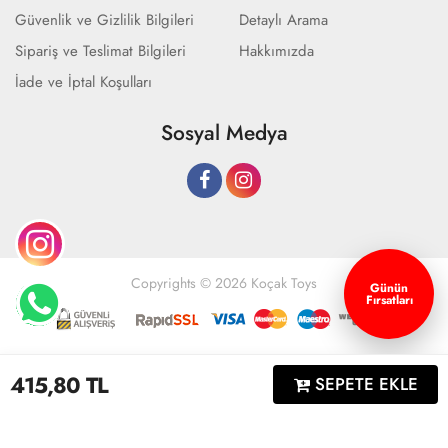
Güvenlik ve Gizlilik Bilgileri
Detaylı Arama
Sipariş ve Teslimat Bilgileri
Hakkımızda
İade ve İptal Koşulları
Sosyal Medya
Copyrights © 2026 Koçak Toys
Günün
Fırsatları
Geliştir - powered by innovation
415,80
TL
SEPETE EKLE
Anasayfa
Üye Girişi
Sepetim
Sipariş Takibi
İletişim