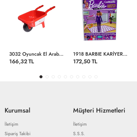
3032 Oyuncak El Arabası -Dolu
1918 BARBIE KARİYER KIYAFET GİYDİRME
166,32 TL
172,50 TL
Kurumsal
Müşteri Hizmetleri
İletişim
İletişim
Sipariş Takibi
S.S.S.