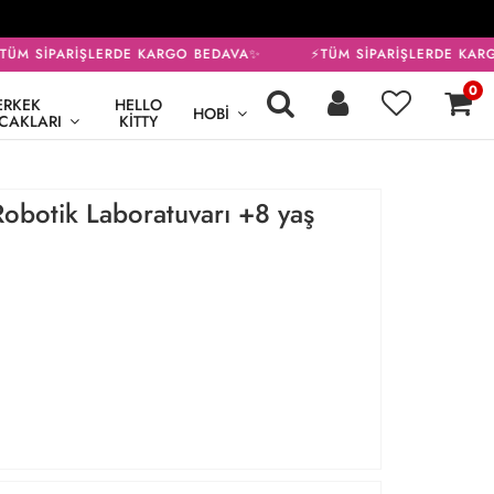
ÜM SİPARİŞLERDE KARGO BEDAVA✨
⚡TÜM SİPARİŞLERDE KARG
0
ERKEK
HELLO
HOBI
CAKLARI
KITTY
obotik Laboratuvarı +8 yaş