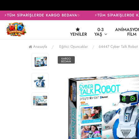
⚡TÜM SİPARİŞLERDE KARGO BEDAVA✨
⚡TÜM SİPARİŞLERDE K
0-3
ANIMASYON
YENILER
YAŞ
FILM
Anasayfa
Eğitici Oyuncaklar
64447 Cyber Talk Robot -
KARGO
BEDAVA