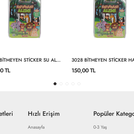
3004 BİTMEYEN STİCKER SU ALTI DÜNYASI
0 TL
150,00 TL
tleri
Hızlı Erişim
Popüler Katego
Anasayfa
0-3 Yaş