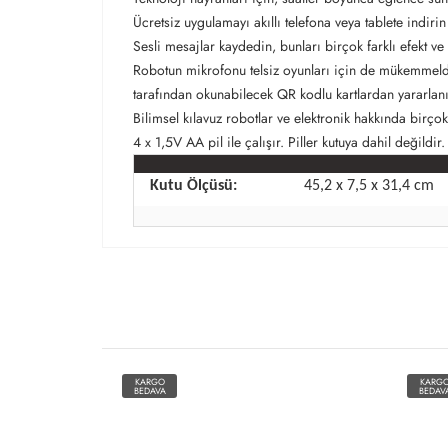
Ücretsiz uygulamayı akıllı telefona veya tablete indir
Sesli mesajlar kaydedin, bunları birçok farklı efekt ve 
Robotun mikrofonu telsiz oyunları için de mükemmeldir
tarafından okunabilecek QR kodlu kartlardan yararlanıl
Bilimsel kılavuz robotlar ve elektronik hakkında birço
4 x 1,5V AA pil ile çalışır. Piller kutuya dahil değildir
Kutu Ölçüsü:
45,2 x 7,5 x 31,4 cm
KARGO
KARG
BEDAVA
BEDAV