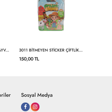
3028 BİTMEYEN STİCKER HAYVANLAR ALEMİ
3011 BİTMEYEN STİCKER ÇİFTLİKTE YAŞAM
150,00 TL
150,00 TL
riler
Sosyal Medya