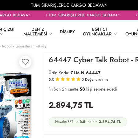
TÜM SİPARİŞLERDE KARGO BEDAVA⚡
ARGO BEDAVA✨
⚡TÜM SİPARİŞLERDE KARGO BEDAVA✨
⚡T
 ÇIZGI
DENIZ
EĞITICI
DISNEY
MALZEMESI
OYUNCAKLAR
OYUN
 Robotik Laboratuvarı +8 yaş
64447 Cyber Talk Robot - R
Ürün Kodu:
CLM.N.64447
5.0
0
Değerlendirme
Son 24 saatte
31
60
16
kişi sepete ekledi
2.894,75
TL
Havale/EFT ile
%5
İndirim
2.894,75
TL