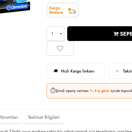
SEPE
Hızlı Kargo İmkanı
Taks
🚚
✨
⏱️
Şimdi sipariş verirsen
1–3 iş günü
içinde kapınd
 Yorumları
Teslimat Bilgileri
nacak 7 farklı oyun moduna sahip bir robot yapmak için tasarlanmış inanılmaz 