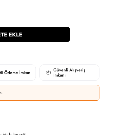
TE EKLE
Güvenli Alışveriş
itli Ödeme İmkanı
📦
İmkanı
a.
bir bilim seti!