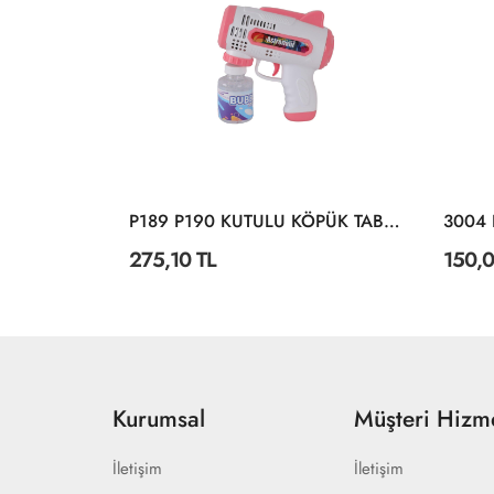
I KILIÇ
P189 P190 KUTULU KÖPÜK TABANCA
275,10 TL
150,0
Kurumsal
Müşteri Hizme
İletişim
İletişim