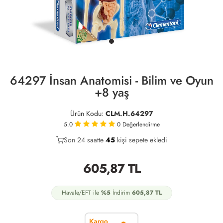
64297 İnsan Anatomisi - Bilim ve Oyun
+8 yaş
Ürün Kodu:
CLM.H.64297
5.0
0
Değerlendirme
Son 24 saatte
23
45
20
kişi sepete ekledi
605,87
TL
Havale/EFT ile
%5
İndirim
605,87
TL