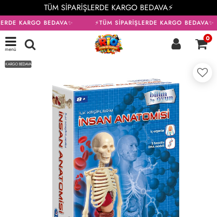
TÜM SİPARİŞLERDE KARGO BEDAVA⚡
LERDE KARGO BEDAVA✨
⚡TÜM SİPARİŞLERDE KARGO BEDAVA✨
0
menü
KARGO BEDAVA