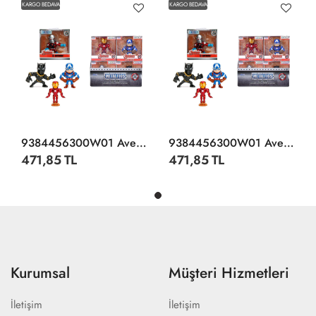
KARGO BEDAVA
KARGO BEDAVA
9384456300W01 Avengers Single Pack Figures 2 5 4-Sort
9384456300W01 Avengers Single Pack Figures 2 5 4-Sort
471,85 TL
471,85 TL
Kurumsal
Müşteri Hizmetleri
İletişim
İletişim