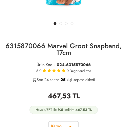
6315870066 Marvel Groot Snapband,
17cm
Ürün Kodu:
024.6315870066
5.0
0
Değerlendirme
Son 24 saatte
18
25
7
kişi sepete ekledi
467,53
TL
Havale/EFT ile
%5
İndirim
467,53
TL