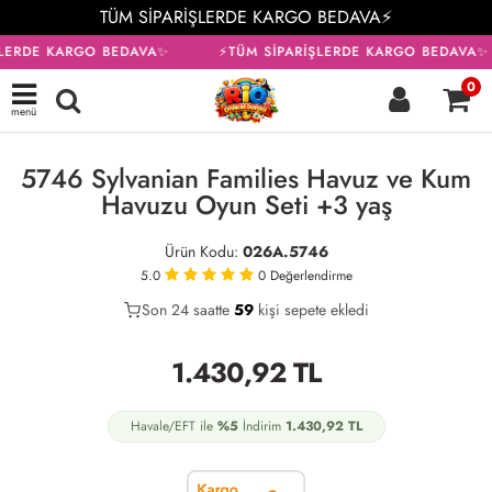
TÜM SİPARİŞLERDE KARGO BEDAVA⚡
ŞLERDE KARGO BEDAVA✨
⚡TÜM SİPARİŞLERDE KARGO BEDAVA✨
0
menü
KARGO BEDAVA
5746 Sylvanian Families Havuz ve Kum
Havuzu Oyun Seti +3 yaş
Ürün Kodu:
026A.5746
5.0
0
Değerlendirme
Son 24 saatte
39
59
12
kişi sepete ekledi
1.430,92
TL
Havale/EFT ile
%5
İndirim
1.430,92
TL