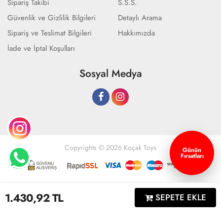
Sipariş Takibi
S.S.S.
Güvenlik ve Gizlilik Bilgileri
Detaylı Arama
Sipariş ve Teslimat Bilgileri
Hakkımızda
İade ve İptal Koşulları
Sosyal Medya
Copyrights © 2026 Koçak Toys
Günün
Fırsatları
Geliştir - powered by innovation
1.430,92
TL
SEPETE EKLE
Anasayfa
Üye Girişi
Sepetim
Sipariş Takibi
İletişim