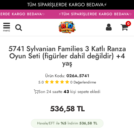
TÜM SİPARİŞLERDE KARGO BEDAVA⚡
LERDE KARGO BEDAVA✨
⚡TÜM SİPARİŞLERDE KARGO BEDAVA✨
0
menü
KARGO BEDAVA
5741 Sylvanian Families 3 Katlı Ranza
Oyun Seti (figürler dahil değildir) +4
yaş
Ürün Kodu:
026A.5741
5.0
0
Değerlendirme
Son 24 saatte
30
43
16
kişi sepete ekledi
536,58
TL
Havale/EFT ile
%5
İndirim
536,58
TL