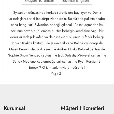
Müşteri Yorumları
Teslimat Bilgileri
Sylvanian dünyasında herkes sürprizlere bayılıyor ve Deniz
arkadaşları serisi ise sürprizlerle dolu. Bu sürpriz pakette acaba
sana hangi tatlı Sylvanian bebeği çıkacak. Paketi açmadan bu
sorunun cevabını bilemezsin. Her bebeğin kendisine özgü bir
deniz arkadaşı kıyafeti ya da aksesuarı bulunur. 8 farklı bebeği
topla : Istakoz kostümü ile Jason Osborne Balina oyuncağı ile
Owen Periwinkle Balık asası ile Amber Husky Balık el çantası ile
Sophie Snow Yengeç şapkası ile Jack Splashy Midye el çantası ile
Sandy Neptune Kaplumbağa sırt çantası ile Ryan Persian 8.
bebek ? O tam anlamıyla bir sürpriz !
Yaş : 3+
Kurumsal
Müşteri Hizmetleri