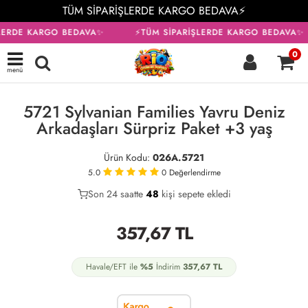
TÜM SİPARİŞLERDE KARGO BEDAVA⚡
LERDE KARGO BEDAVA✨
⚡TÜM SİPARİŞLERDE KARGO BEDAVA✨
0
menü
KARGO BEDAVA
5721 Sylvanian Families Yavru Deniz
Arkadaşları Sürpriz Paket +3 yaş
Ürün Kodu:
026A.5721
5.0
0
Değerlendirme
Son 24 saatte
23
48
9
kişi sepete ekledi
357,67
TL
Havale/EFT ile
%5
İndirim
357,67
TL