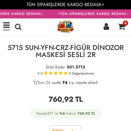
TÜM SİPARİŞLERDE KARGO BEDAVA⚡
LERDE KARGO BEDAVA✨
⚡TÜM SİPARİŞLERDE KARGO BEDAVA✨
0
menü
KARGO BEDAVA
5715 SUN-YFN-CRZ-FİGÜR DİNOZOR
MASKESİ SESLİ 2R
Ürün Kodu:
S01.5715
5.0
0
Değerlendirme
Son 24 saatte
37
74
18
kişi sepete ekledi
760,92
TL
Havale/EFT ile
%5
İndirim
760,92
TL