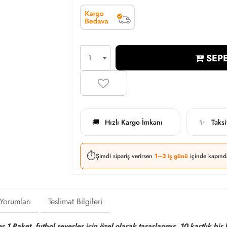
SEPE
Hızlı Kargo İmkanı
Taks
🚚
✨
⏱️
Şimdi sipariş verirsen
1–3 iş günü
içinde kapınd
 Yorumları
Teslimat Bilgileri
 Paket, futbol severler için özel olarak tasarlanmış, 10 kartlık bir