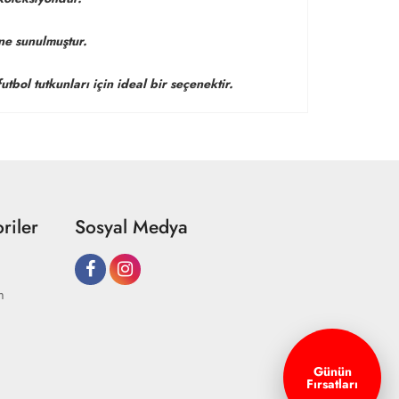
ine sunulmuştur.
ol tutkunları için ideal bir seçenektir.
riler
Sosyal Medya
m
Günün
Fırsatları