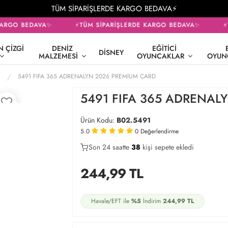
TÜM SİPARİŞLERDE KARGO BEDAVA⚡
ARGO BEDAVA✨
⚡TÜM SİPARİŞLERDE KARGO BEDAVA✨
⚡T
 ÇIZGI
DENIZ
EĞITICI
DISNEY
MALZEMESI
OYUNCAKLAR
OYUN
5491 FIFA 365 ADRENALYN 2026 PREMİUM CARD
5491 FIFA 365 ADRENAL
Ürün Kodu:
B02.5491
5.0
0
Değerlendirme
Son 24 saatte
20
38
13
kişi sepete ekledi
244,99
TL
Havale/EFT ile
%5
İndirim
244,99
TL