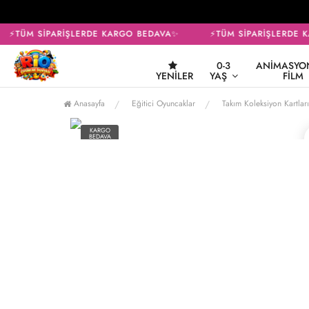
⚡TÜM SİPARİŞLERDE KARGO BEDAVA✨
⚡TÜM SİPARİŞLERDE K
0-3
ANIMASYON
YENILER
YAŞ
FILM
Anasayfa
Eğitici Oyuncaklar
Takım Koleksiyon Kartları
KARGO
BEDAVA