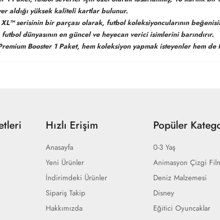
r aldığı yüksek kaliteli kartlar bulunur.
 XL™ serisinin bir parçası olarak, futbol koleksiyoncularının beğenis
, futbol dünyasının en güncel ve heyecan verici isimlerini barındırır.
remium Booster 1 Paket, hem koleksiyon yapmak isteyenler hem de futb
tleri
Hızlı Erişim
Popüler Katego
Anasayfa
0-3 Yaş
Yeni Ürünler
Animasyon Çizgi Fil
İndirimdeki Ürünler
Deniz Malzemesi
Sipariş Takip
Disney
Hakkımızda
Eğitici Oyuncaklar