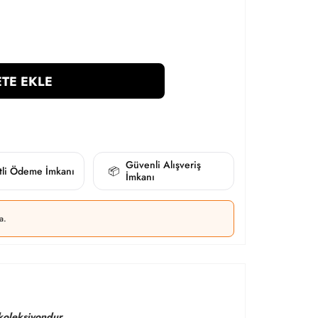
TE EKLE
Güvenli Alışveriş
itli Ödeme İmkanı
📦
İmkanı
a.
 koleksiyondur.