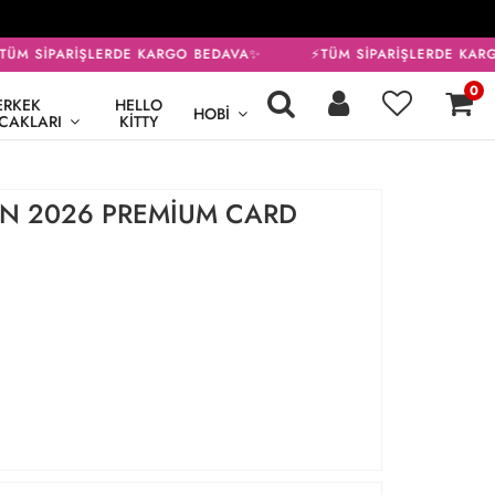
ÜM SİPARİŞLERDE KARGO BEDAVA✨
⚡TÜM SİPARİŞLERDE KARG
0
ERKEK
HELLO
HOBI
CAKLARI
KITTY
YN 2026 PREMİUM CARD