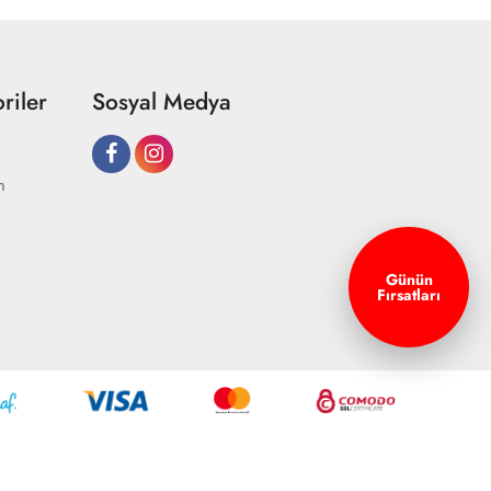
riler
Sosyal Medya
m
Günün
Fırsatları