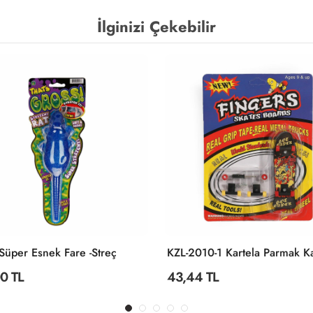
İlginizi Çekebilir
üper Esnek Fare -Streç
0 TL
43,44 TL