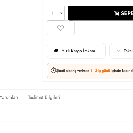
SEPE
Hızlı Kargo İmkanı
Taks
🚚
✨
⏱️
Şimdi sipariş verirsen
1–3 iş günü
içinde kapınd
 Yorumları
Teslimat Bilgileri