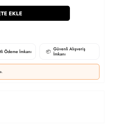
TE EKLE
Güvenli Alışveriş
itli Ödeme İmkanı
📦
İmkanı
a.