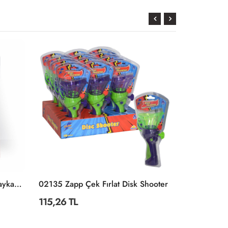
KZL-2010-1 Kartela Parmak Kaykay -Kızılkaya
02135 Zapp Çek Fırlat Disk Shooter
FLB001 Fly
115,26 TL
26,70 TL