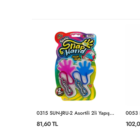
KARTELADA
0315 SUN-JRU-2 Asortili 2li Yapışkan El - Sunman
0053 S
81,60 TL
102,0