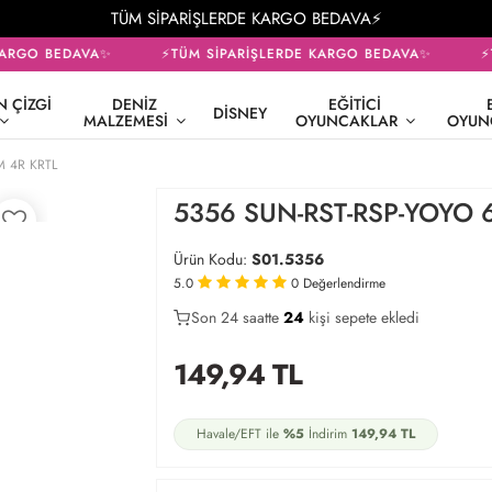
TÜM SİPARİŞLERDE KARGO BEDAVA⚡
ARGO BEDAVA✨
⚡TÜM SİPARİŞLERDE KARGO BEDAVA✨
⚡T
 ÇIZGI
DENIZ
EĞITICI
DISNEY
MALZEMESI
OYUNCAKLAR
OYUN
M 4R KRTL
5356 SUN-RST-RSP-YOYO 
Ürün Kodu:
S01.5356
5.0
0
Değerlendirme
Son 24 saatte
19
24
10
kişi sepete ekledi
149,94
TL
Havale/EFT ile
%5
İndirim
149,94
TL