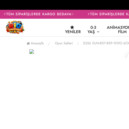
⚡TÜM SİPARİŞLERDE KARGO BEDAVA✨
⚡TÜM SİPARİŞLERDE K
0-3
ANIMASYON
YENILER
YAŞ
FILM
Anasayfa
Oyun Setleri
5356 SUN-RST-RSP-YOYO 6C