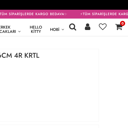
ÜM SİPARİŞLERDE KARGO BEDAVA✨
⚡TÜM SİPARİŞLERDE KARG
0
ERKEK
HELLO
HOBI
CAKLARI
KITTY
6CM 4R KRTL