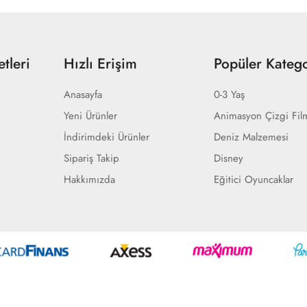
tleri
Hızlı Erişim
Popüler Katego
Anasayfa
0-3 Yaş
Yeni Ürünler
Animasyon Çizgi Fil
İndirimdeki Ürünler
Deniz Malzemesi
Sipariş Takip
Disney
Hakkımızda
Eğitici Oyuncaklar
Geliştir - powered by innovation