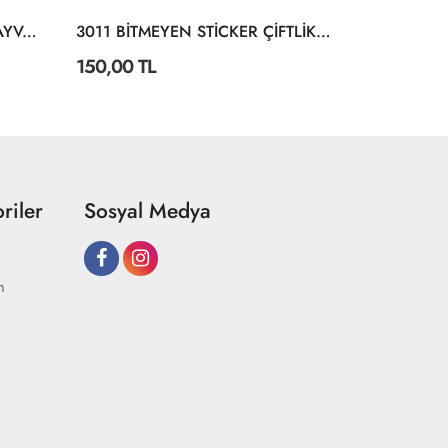
3028 BİTMEYEN STİCKER HAYVANLAR ALEMİ
3011 BİTMEYEN STİCKER ÇİFTLİKTE YAŞAM
150,00 TL
150,00 TL
riler
Sosyal Medya
m