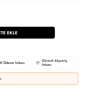
TE EKLE
Güvenli Alışveriş
itli Ödeme İmkanı
📦
İmkanı
a.