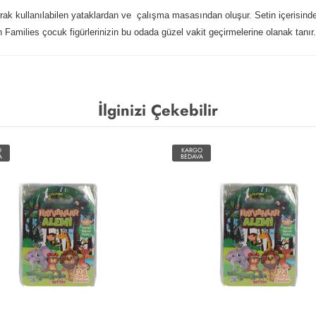
ak kullanılabilen yataklardan ve çalışma masasından oluşur. Setin içerisinde
n Families çocuk figürlerinizin bu odada güzel vakit geçirmelerine olanak tanır.
İlginizi Çekebilir
O
KARGO
A
BEDAVA