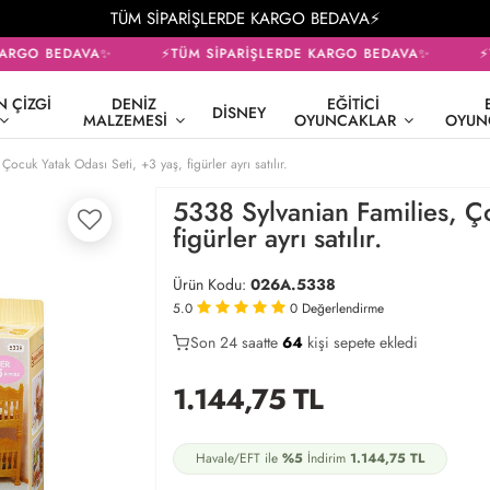
TÜM SİPARİŞLERDE KARGO BEDAVA⚡
ARGO BEDAVA✨
⚡TÜM SİPARİŞLERDE KARGO BEDAVA✨
⚡T
 ÇIZGI
DENIZ
EĞITICI
DISNEY
MALZEMESI
OYUNCAKLAR
OYUN
ocuk Yatak Odası Seti, +3 yaş, figürler ayrı satılır.
5338 Sylvanian Families, Ç
figürler ayrı satılır.
Ürün Kodu:
026A.5338
5.0
0
Değerlendirme
Son 24 saatte
42
64
20
kişi sepete ekledi
1.144,75
TL
Havale/EFT ile
%5
İndirim
1.144,75
TL