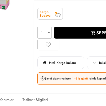
SEPE
Hızlı Kargo İmkanı
Taks
🚚
✨
⏱️
Şimdi sipariş verirsen
1–3 iş günü
içinde kapınd
 Yorumları
Teslimat Bilgileri