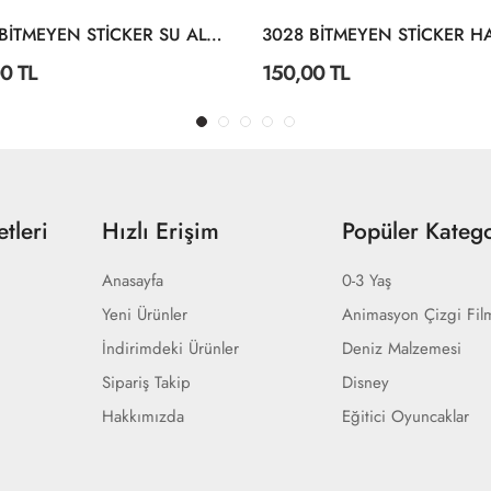
3004 BİTMEYEN STİCKER SU ALTI DÜNYASI
0 TL
150,00 TL
tleri
Hızlı Erişim
Popüler Katego
Anasayfa
0-3 Yaş
Yeni Ürünler
Animasyon Çizgi Fil
İndirimdeki Ürünler
Deniz Malzemesi
Sipariş Takip
Disney
Hakkımızda
Eğitici Oyuncaklar