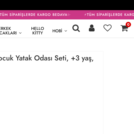
ÜM SİPARİŞLERDE KARGO BEDAVA✨
⚡TÜM SİPARİŞLERDE KARG
0
ERKEK
HELLO
HOBI
CAKLARI
KITTY
ocuk Yatak Odası Seti, +3 yaş,