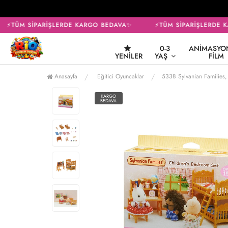
⚡TÜM SİPARİŞLERDE KARGO BEDAVA✨
⚡TÜM SİPARİŞLERDE K
0-3
ANIMASYON
YENILER
YAŞ
FILM
Anasayfa
Eğitici Oyuncaklar
5338 Sylvanian Families, Ç
KARGO
BEDAVA