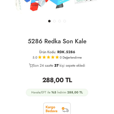
5286 Redka Son Kale
Ürün Kodu:
RDK.5286
5.0
0
Değerlendirme
Son 24 saatte
24
37
11
kişi sepete ekledi
288,00
TL
Havale/EFT ile
%5
İndirim
288,00
TL