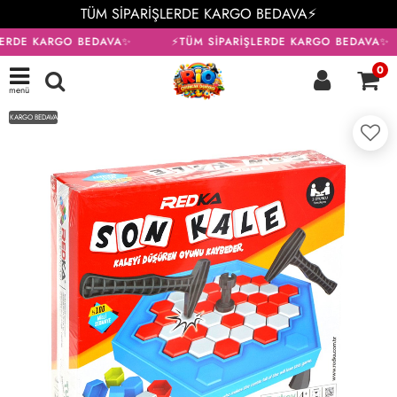
TÜM SİPARİŞLERDE KARGO BEDAVA⚡
LERDE KARGO BEDAVA✨
⚡TÜM SİPARİŞLERDE KARGO BEDAVA✨
0
menü
KARGO BEDAVA