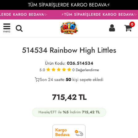
TÜM SİPARİŞLERDE KARGO BEDAVA⚡
ŞLERDE KARGO BEDAVA✨
⚡TÜM SİPARİŞLERDE KARGO BEDAVA✨
0
menü
KARGO BEDAVA
514534 Rainbow High Littles
Ürün Kodu:
026.514534
5.0
0
Değerlendirme
Son 24 saatte
29
50
16
kişi sepete ekledi
715,42
TL
Havale/EFT ile
%5
İndirim
715,42
TL