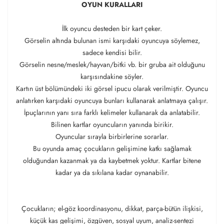
OYUN KURALLARI
İlk oyuncu desteden bir kart çeker.
Görselin altında bulunan ismi karşıdaki oyuncuya söylemez,
sadece kendisi bilir.
Görselin nesne/meslek/hayvan/bitki vb. bir gruba ait olduğunu
karşısındakine söyler.
Kartın üst bölümündeki iki görsel ipucu olarak verilmiştir. Oyuncu
anlatırken karşıdaki oyuncuya bunları kullanarak anlatmaya çalışır.
İpuçlarının yanı sıra farklı kelimeler kullanarak da anlatabilir.
Bilinen kartlar oyuncuların yanında birikir.
Oyuncular sırayla birbirlerine sorarlar.
Bu oyunda amaç çocukların gelişimine katkı sağlamak
olduğundan kazanmak ya da kaybetmek yoktur. Kartlar bitene
kadar ya da sıkılana kadar oynanabilir.
Çocukların; el-göz koordinasyonu, dikkat, parça-bütün ilişkisi,
küçük kas gelişimi, özgüven, sosyal uyum, analiz-sentezi