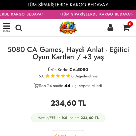
TÜM SİPARİŞLERDE KARGO BEDAVA⚡
LERDE KARGO BEDAVA✨
⚡TÜM SİPARİŞLERDE KARGO BEDAVA✨
0
menü
KARGO BEDAVA
5080 CA Games, Haydi Anlat - Eğitici
Oyun Kartları / +3 yaş
Ürün Kodu:
CA.5080
5.0
0
Değerlendirme
Son 24 saatte
23
44
11
kişi sepete ekledi
234,60
TL
Havale/EFT ile
%5
İndirim
234,60
TL