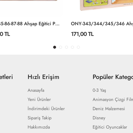
ONY-85-86-87-88 Ahşap Eğitici Puzzle Sporlar -Onyıl
0 TL
171,00 TL
tleri
Hızlı Erişim
Popüler Katego
Anasayfa
0-3 Yaş
Yeni Ürünler
Animasyon Çizgi Fil
İndirimdeki Ürünler
Deniz Malzemesi
Sipariş Takip
Disney
Hakkımızda
Eğitici Oyuncaklar