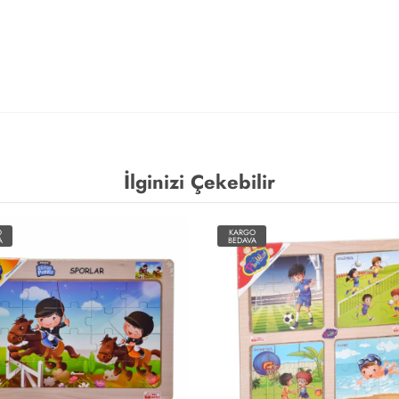
İlginizi Çekebilir
O
KARGO
A
BEDAVA