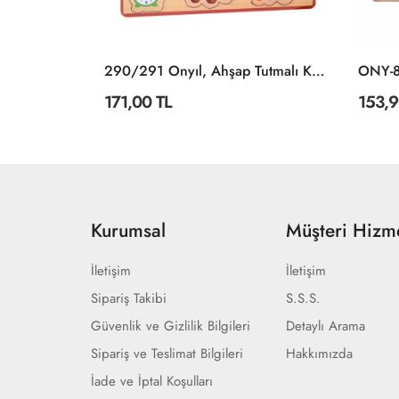
JP 31011 Space Explorers Jumbo Puzzle 24 Parça -KSPuzzle
290/291 Onyıl, Ahşap Tutmalı Karışık Serisi
171,00 TL
153,9
Kurumsal
Müşteri Hizme
İletişim
İletişim
Sipariş Takibi
S.S.S.
Güvenlik ve Gizlilik Bilgileri
Detaylı Arama
Sipariş ve Teslimat Bilgileri
Hakkımızda
İade ve İptal Koşulları