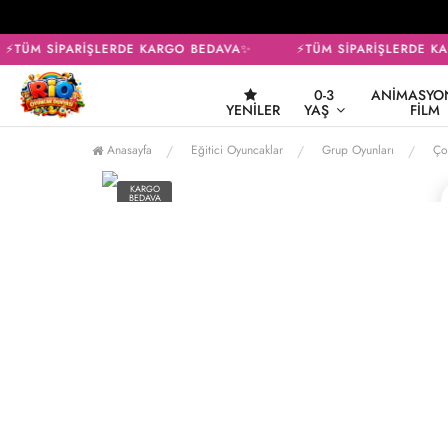
⚡TÜM SİPARİŞLERDE KARGO BEDAVA✨
⚡TÜM SİPARİŞLERDE KA
0-3
ANIMASYON
YENILER
YAŞ
FILM
Anasayfa
Eğitici Oyuncaklar
Grup Oyunları
Ço
KARGO
BEDAVA