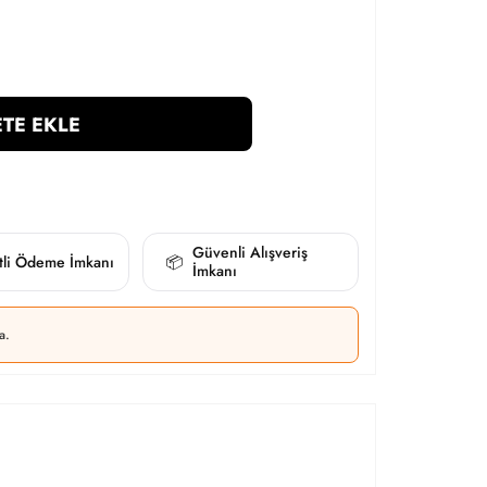
TE EKLE
Güvenli Alışveriş
itli Ödeme İmkanı
📦
İmkanı
a.