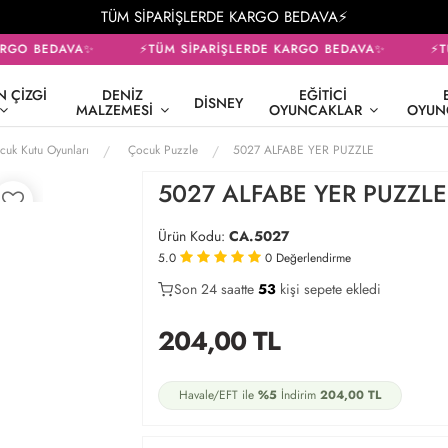
TÜM SİPARİŞLERDE KARGO BEDAVA⚡
RGO BEDAVA✨
⚡TÜM SİPARİŞLERDE KARGO BEDAVA✨
⚡TÜ
 ÇIZGI
DENIZ
EĞITICI
DISNEY
MALZEMESI
OYUNCAKLAR
OYUN
cuk Kutu Oyunları
Çocuk Puzzle
5027 ALFABE YER PUZZLE
5027 ALFABE YER PUZZLE
Ürün Kodu:
CA.5027
5.0
0
Değerlendirme
Son 24 saatte
31
55
20
kişi sepete ekledi
204,00
TL
Havale/EFT ile
%5
İndirim
204,00
TL