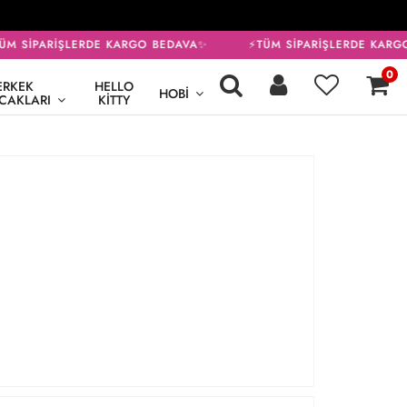
M SİPARİŞLERDE KARGO BEDAVA✨
⚡TÜM SİPARİŞLERDE KARGO
0
ERKEK
HELLO
HOBI
CAKLARI
KITTY