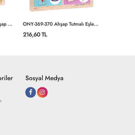
ONY-343/344/345/346 Ahşap Eğitici 4'lü Puzzle -Onyıl
ONY-369-370 Ahşap Tutmalı Eşleştirme İlişkili Nesneler -Onyıl
216,60 TL
216,60 TL
riler
Sosyal Medya
m