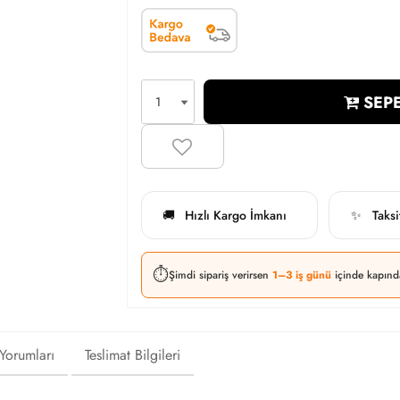
SEPE
Hızlı Kargo İmkanı
Taks
🚚
✨
⏱️
Şimdi sipariş verirsen
1–3 iş günü
içinde kapınd
 Yorumları
Teslimat Bilgileri