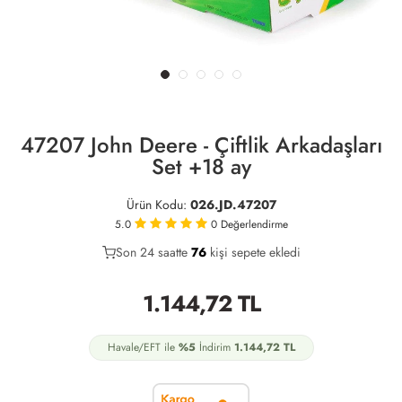
47207 John Deere - Çiftlik Arkadaşları
Set +18 ay
Ürün Kodu:
026.JD.47207
5.0
0
Değerlendirme
Son 24 saatte
37
76
22
kişi sepete ekledi
1.144,72
TL
Havale/EFT ile
%5
İndirim
1.144,72
TL