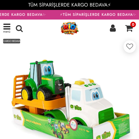
TÜM SİPARİŞLERDE KARGO BEDAVA⚡
LERDE KARGO BEDAVA✨
⚡TÜM SİPARİŞLERDE KARGO BEDAVA✨
0
menü
KARGO BEDAVA