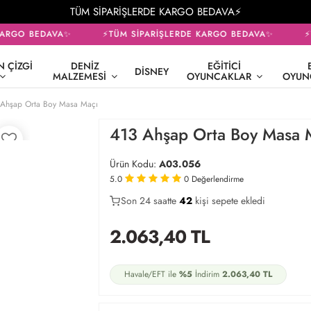
TÜM SİPARİŞLERDE KARGO BEDAVA⚡
ARGO BEDAVA✨
⚡TÜM SİPARİŞLERDE KARGO BEDAVA✨
⚡T
 ÇIZGI
DENIZ
EĞITICI
DISNEY
MALZEMESI
OYUNCAKLAR
OYUN
 Ahşap Orta Boy Masa Maçı
413 Ahşap Orta Boy Masa 
Ürün Kodu:
A03.056
5.0
0
Değerlendirme
Son 24 saatte
24
42
14
kişi sepete ekledi
2.063,40
TL
Havale/EFT ile
%5
İndirim
2.063,40
TL