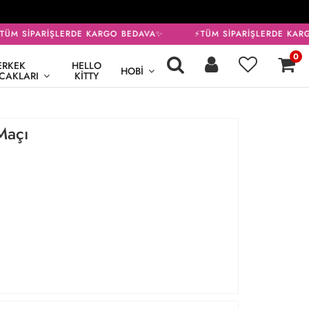
ÜM SİPARİŞLERDE KARGO BEDAVA✨
⚡TÜM SİPARİŞLERDE KARG
0
ERKEK
HELLO
HOBI
CAKLARI
KITTY
Maçı