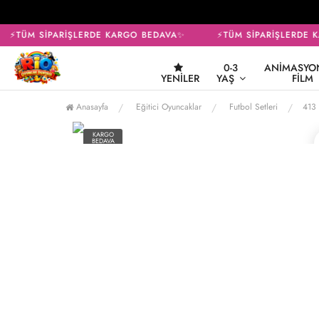
⚡TÜM SİPARİŞLERDE KARGO BEDAVA✨
⚡TÜM SİPARİŞLERDE K
0-3
ANIMASYON
YENILER
YAŞ
FILM
Anasayfa
Eğitici Oyuncaklar
Futbol Setleri
413
KARGO
BEDAVA