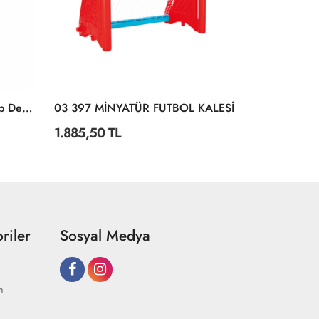
3366 SUN-ERS-RSP Futbol Top Desenli Size:5
03 397 MİNYATÜR FUTBOL KALESİ
1.885,50 TL
326,40 TL
riler
Sosyal Medya
m