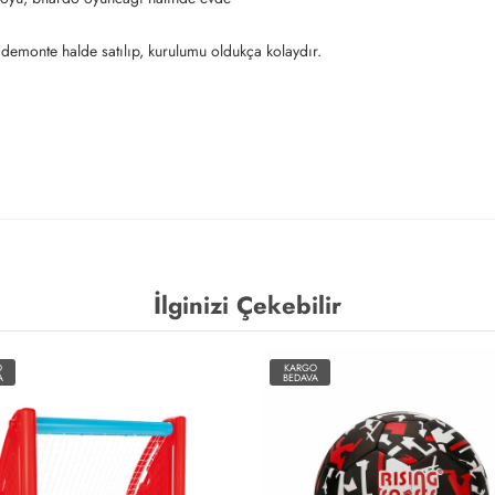
.
emonte halde satılıp, kurulumu oldukça kolaydır.
İlginizi Çekebilir
O
KARGO
A
BEDAVA