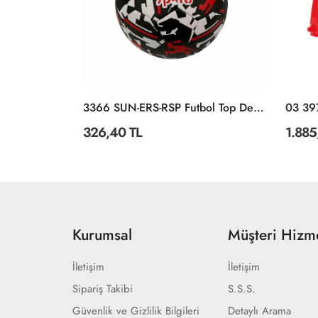
BOL KALESİ
3366 SUN-ERS-RSP Futbol Top Desenli Size:5
03 39
326,40 TL
1.885
Kurumsal
Müşteri Hizme
İletişim
İletişim
Sipariş Takibi
S.S.S.
Güvenlik ve Gizlilik Bilgileri
Detaylı Arama