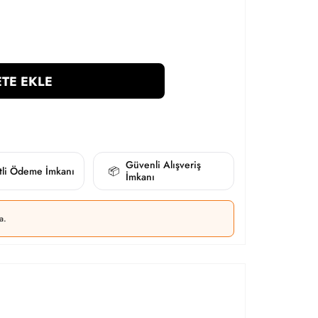
TE EKLE
Güvenli Alışveriş
itli Ödeme İmkanı
📦
İmkanı
a.