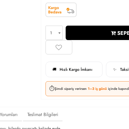
SEPE
Hızlı Kargo İmkanı
Taks
🚚
✨
⏱️
Şimdi sipariş verirsen
1–3 iş günü
içinde kapınd
 Yorumları
Teslimat Bilgileri
rdoyu, bilardo oyuncağı halinde evde