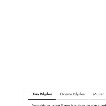
Ürün Bilgileri
Ödeme Bilgileri
Müşteri
Avrupa'da en yaygın 5 spor içerisinde yer alan bila