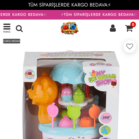
TÜM SİPARİŞLERDE KARGO BEDAVA⚡
LERDE KARGO BEDAVA✨
⚡TÜM SİPARİŞLERDE KARGO BEDAVA✨
0
menü
KARGO BEDAVA