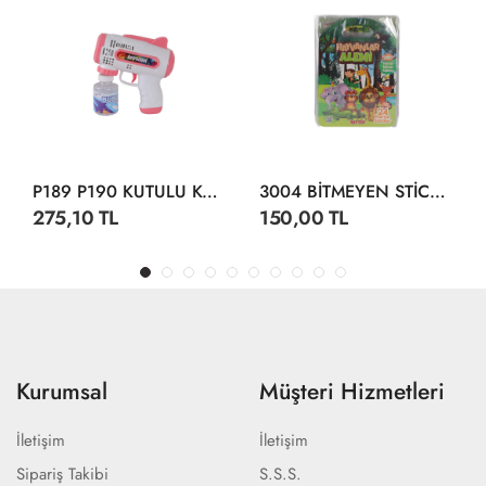
P189 P190 KUTULU KÖPÜK TABANCA
3004 BİTMEYEN STİCKER SU ALTI DÜNYASI
275,10 TL
150,00 TL
Kurumsal
Müşteri Hizmetleri
İletişim
İletişim
Sipariş Takibi
S.S.S.