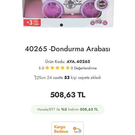
40265 -Dondurma Arabası
Ürün Kodu:
AYA.40265
5.0
0
Değerlendirme
Son 24 saatte
39
53
17
kişi sepete ekledi
508,63
TL
Havale/EFT ile
%5
İndirim
508,63
TL