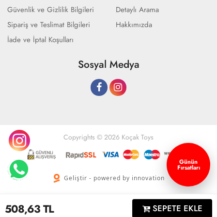
Güvenlik ve Gizlilik Bilgileri
Detaylı Arama
Sipariş ve Teslimat Bilgileri
Hakkımızda
İade ve İptal Koşulları
Sosyal Medya
Copyrights © 2026 Koçak Toys
Günün
Fırsatları
Geliştir - powered by innovation
508,63
TL
SEPETE EKLE
Anasayfa
Üye Girişi
Sepetim
Sipariş Takibi
İletişim