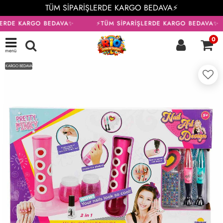
TÜM SİPARİŞLERDE KARGO BEDAVA⚡
LERDE KARGO BEDAVA✨
⚡TÜM SİPARİŞLERDE KARGO BEDAVA✨
0
menü
KARGO BEDAVA