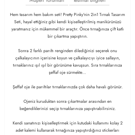
Müşteri Yorumları
Teslimat Bilgileri
Hem tasarım hem bakım seti! Pretty Pinky'nin 2in1 Tırnak Tasarım
Seti, hayal ettiğiniz gibi kendi kişiselleştirilmiş manikürünüzü
yaratmanız için mükemmel bir araçtır. Önce tırnağınıza çift katlı
bir çıkartma yapıştırın.
Sonra 2 farklı parıltı renginden dilediğinizi seçerek onu
çalkalayıcının içerisine koyun ve çalkalayıcıyı iyice sallayın,
tırnaklarınız ışıl ışıl bir görünüme kavuşsun. Sıra tırnaklarınıza
şeffaf oje sürmekte…
Şeffaf oje ile parıltılar tırnaklarınızda çok daha havalı görünür.
Ojeniz kuruduktan sonra çıkartmalar arasından en
beğendiklerinizi seçip tırnaklarınıza yapıştırabilirsiniz.
Kendi sanatınızı kişiselleştirmek için kutudaki kullanımı kolay 2
adet kalemi kullanarak tırnağınıza yapıştırdığınız stickerları