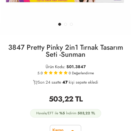
3847 Pretty Pinky 2in1 Tırnak Tasarım
Seti -Sunman
Ürün Kodu:
S01.3847
5.0
0
Değerlendirme
Son 24 saatte
35
47
16
kişi sepete ekledi
503,22
TL
Havale/EFT ile
%5
İndirim
503,22
TL