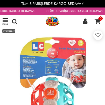
TÜM SİPARİŞLERDE KARGO BEDAVA⚡
LERDE KARGO BEDAVA✨
⚡TÜM SİPARİŞLERDE KARGO BEDAVA✨
0
menü
KARGO BEDAVA