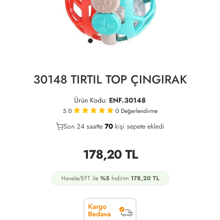
30148 TIRTIL TOP ÇINGIRAK
Ürün Kodu:
ENF.30148
5.0
0
Değerlendirme
Son 24 saatte
35
70
19
kişi sepete ekledi
178,20
TL
Havale/EFT ile
%5
İndirim
178,20
TL