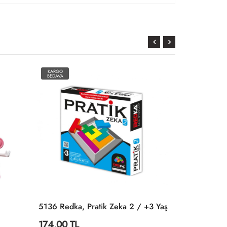
KARGO
KARGO
BEDAVA
BEDAVA
5136 Redka, Pratik Zeka 2 / +3 Yaş
5640 Smart
174,00 TL
408,00 TL