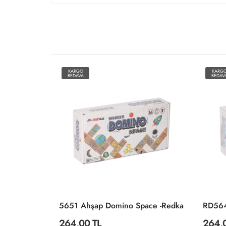
KARGO
KARG
BEDAVA
BEDAV
25919 Link 4 Sıralı Oyun -Ks Games
5651 Ahşap Domino Space -Redka
264,00 TL
264,