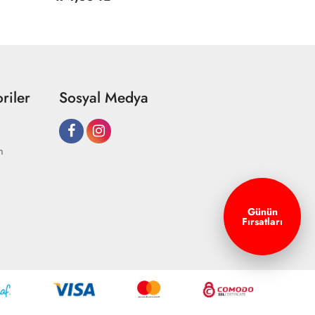
riler
Sosyal Medya
m
Günün
Fırsatları