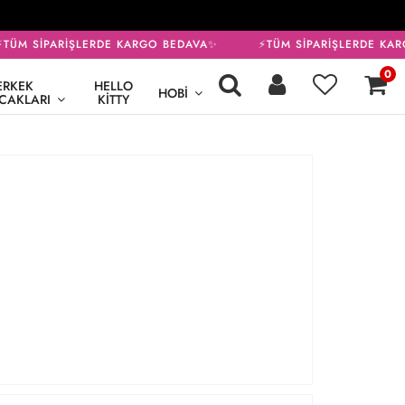
TÜM SİPARİŞLERDE KARGO BEDAVA✨
⚡TÜM SİPARİŞLERDE KAR
0
ERKEK
HELLO
HOBI
CAKLARI
KITTY