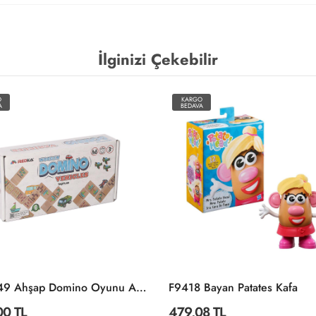
İlginizi Çekebilir
O
KARGO
A
BEDAVA
RD5649 Ahşap Domino Oyunu Araçlar -Redka
F9418 Bayan Patates Kafa
00 TL
479,08 TL