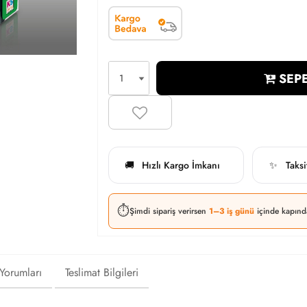
SEPE
Hızlı Kargo İmkanı
Taks
🚚
✨
⏱️
Şimdi sipariş verirsen
1–3 iş günü
içinde kapınd
 Yorumları
Teslimat Bilgileri