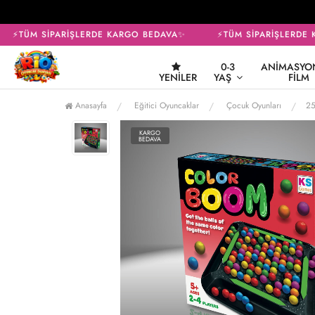
⚡TÜM SİPARİŞLERDE KARGO BEDAVA✨
⚡TÜM SİPARİŞLERDE 
0-3
ANIMASYON
YENILER
YAŞ
FILM
Anasayfa
Eğitici Oyuncaklar
Çocuk Oyunları
2
KARGO
BEDAVA