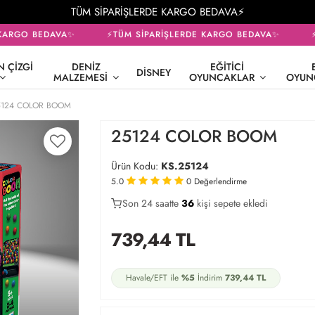
TÜM SİPARİŞLERDE KARGO BEDAVA⚡
KARGO BEDAVA✨
⚡TÜM SİPARİŞLERDE KARGO BEDAVA✨
⚡
 ÇIZGI
DENIZ
EĞITICI
DISNEY
MALZEMESI
OYUNCAKLAR
OYUN
5124 COLOR BOOM
25124 COLOR BOOM
Ürün Kodu:
KS.25124
5.0
0
Değerlendirme
Son 24 saatte
28
36
9
kişi sepete ekledi
739,44
TL
Havale/EFT ile
%5
İndirim
739,44
TL