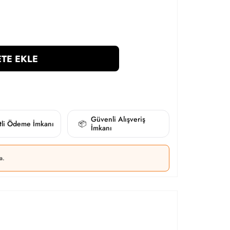
TE EKLE
Güvenli Alışveriş
itli Ödeme İmkanı
📦
İmkanı
a.