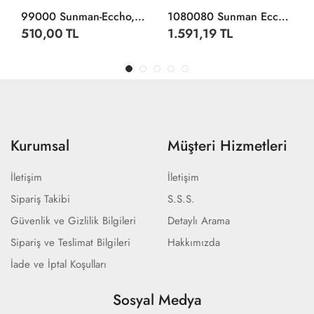
99000 Sunman-Eccho, 32 Tuşlu Mikrofonlu Org / +3 Yaş
1080080 Sunman Eccho, Davul Set - Jazz Drum / 5 Adet Davul, Zil Ve Tabure / +3 Yaş
510,00 TL
1.591,19 TL
Kurumsal
Müşteri Hizmetleri
İletişim
İletişim
Sipariş Takibi
S.S.S.
Güvenlik ve Gizlilik Bilgileri
Detaylı Arama
Sipariş ve Teslimat Bilgileri
Hakkımızda
İade ve İptal Koşulları
Sosyal Medya