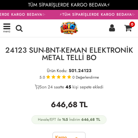
TÜM SİPARİŞLERDE KARGO BEDAVA⚡
LERDE KARGO BEDAVA✨
⚡TÜM SİPARİŞLERDE KARGO BEDAVA✨
0
menü
KARGO BEDAVA
24123 SUN-BNT-KEMAN ELEKTRONİK
METAL TELLİ BO
Ürün Kodu:
S01.24123
5.0
0
Değerlendirme
Son 24 saatte
23
45
14
kişi sepete ekledi
646,68
TL
Havale/EFT ile
%5
İndirim
646,68
TL