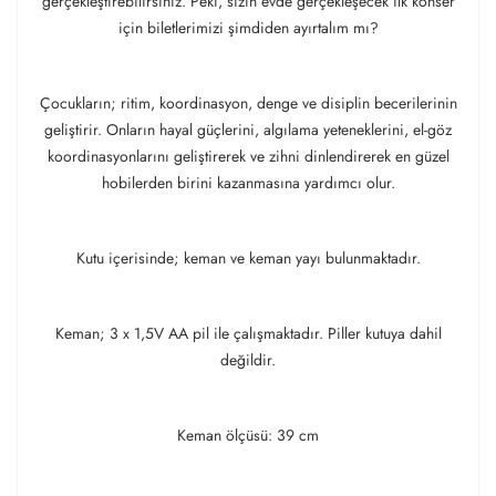
gerçekleştirebilirsiniz. Peki, sizin evde gerçekleşecek ilk konser
için biletlerimizi şimdiden ayırtalım mı?
Çocukların; ritim, koordinasyon, denge ve disiplin becerilerinin
geliştirir. Onların hayal güçlerini, algılama yeteneklerini, el-göz
koordinasyonlarını geliştirerek ve zihni dinlendirerek en güzel
hobilerden birini kazanmasına yardımcı olur.
Kutu içerisinde; keman ve keman yayı bulunmaktadır.
Keman; 3 x 1,5V AA pil ile çalışmaktadır. Piller kutuya dahil
değildir.
Keman ölçüsü: 39 cm