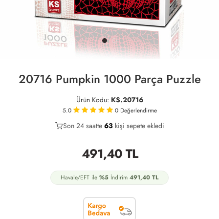
20716 Pumpkin 1000 Parça Puzzle
Ürün Kodu:
KS.20716
5.0
0
Değerlendirme
Son 24 saatte
31
63
16
kişi sepete ekledi
491,40
TL
Havale/EFT ile
%5
İndirim
491,40
TL