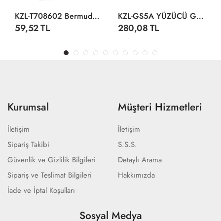
KZL-T708602 Bermuda Silikon Bone
KZL-GS5A YÜZÜCÜ GÖZLÜĞÜ SİLİKON ANT
59,52 TL
280,08 TL
Kurumsal
Müşteri Hizmetleri
İletişim
İletişim
Sipariş Takibi
S.S.S.
Güvenlik ve Gizlilik Bilgileri
Detaylı Arama
Sipariş ve Teslimat Bilgileri
Hakkımızda
İade ve İptal Koşulları
Sosyal Medya