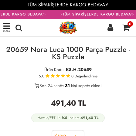
TÜM SİPARİŞLERDE KARGO BEDAVA⚡
LERDE KARGO BEDAVA✨
⚡TÜM SİPARİŞLERDE KARGO BEDAVA✨
0
menü
KARGO BEDAVA
20659 Nora Luca 1000 Parça Puzzle -
KS Puzzle
Ürün Kodu:
KS.H.20659
5.0
0
Değerlendirme
Son 24 saatte
26
31
9
kişi sepete ekledi
491,40
TL
Havale/EFT ile
%5
İndirim
491,40
TL