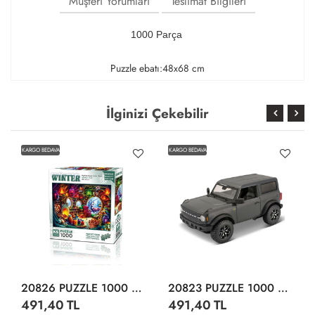
Müşteri Yorumları
Teslimat Bilgileri
1000 Parça
Puzzle ebatı:48x68 cm
İlginizi Çekebilir
KARGO BEDAVA
KARGO BEDAVA
20826 PUZZLE 1000 Mystical House In The Forest
20823 PUZZLE 1000 Starry Night Of Art
491,40 TL
491,40 TL