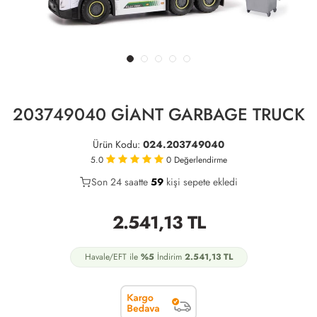
203749040 GİANT GARBAGE TRUCK
Ürün Kodu:
024.203749040
5.0
0
Değerlendirme
Son 24 saatte
30
59
23
kişi sepete ekledi
2.541,13
TL
Havale/EFT ile
%5
İndirim
2.541,13
TL