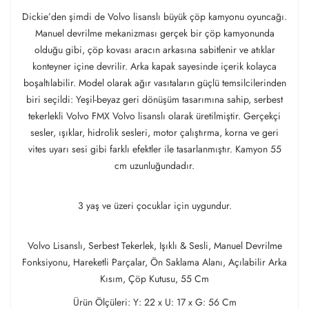
Dickie’den şimdi de Volvo lisanslı büyük çöp kamyonu oyuncağı.
Manuel devrilme mekanizması gerçek bir çöp kamyonunda
olduğu gibi, çöp kovası aracın arkasına sabitlenir ve atıklar
konteyner içine devrilir. Arka kapak sayesinde içerik kolayca
boşaltılabilir. Model olarak ağır vasıtaların güçlü temsilcilerinden
biri seçildi: Yeşil-beyaz geri dönüşüm tasarımına sahip, serbest
tekerlekli Volvo FMX Volvo lisanslı olarak üretilmiştir. Gerçekçi
sesler, ışıklar, hidrolik sesleri, motor çalıştırma, korna ve geri
vites uyarı sesi gibi farklı efektler ile tasarlanmıştır. Kamyon 55
cm uzunluğundadır.
3 yaş ve üzeri çocuklar için uygundur.
Volvo Lisanslı, Serbest Tekerlek, Işıklı & Sesli, Manuel Devrilme
Fonksiyonu, Hareketli Parçalar, Ön Saklama Alanı, Açılabilir Arka
Kısım, Çöp Kutusu, 55 Cm
Ürün Ölçüleri: Y: 22 x U: 17 x G: 56 Cm