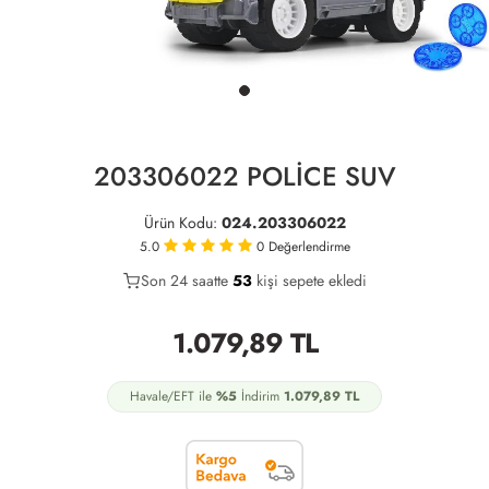
203306022 POLİCE SUV
Ürün Kodu:
024.203306022
5.0
0
Değerlendirme
Son 24 saatte
32
53
23
kişi sepete ekledi
1.079,89
TL
Havale/EFT ile
%5
İndirim
1.079,89
TL