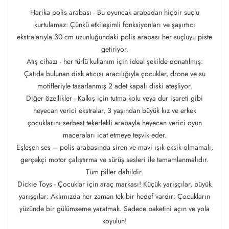
Harika polis arabası - Bu oyuncak arabadan hiçbir suçlu
kurtulamaz: Çünkü etkileşimli fonksiyonları ve şaşırtıcı
ekstralarıyla 30 cm uzunluğundaki polis arabası her suçluyu piste
getiriyor.
Atış cihazı - her türlü kullanım için ideal şekilde donatılmış:
Çatıda bulunan disk atıcısı aracılığıyla çocuklar, drone ve su
motifleriyle tasarlanmış 2 adet kapalı diski ateşliyor.
Diğer özellikler - Kalkış için tutma kolu veya dur işareti gibi
heyecan verici ekstralar, 3 yaşından büyük kız ve erkek
çocuklarını serbest tekerlekli arabayla heyecan verici oyun
maceraları icat etmeye teşvik eder.
Eşleşen ses – polis arabasında siren ve mavi ışık eksik olmamalı,
gerçekçi motor çalıştırma ve sürüş sesleri ile tamamlanmalıdır.
Tüm piller dahildir.
Dickie Toys - Çocuklar için araç markası! Küçük yarışçılar, büyük
yarışçılar: Aklımızda her zaman tek bir hedef vardır: Çocukların
yüzünde bir gülümseme yaratmak. Sadece paketini açın ve yola
koyulun!