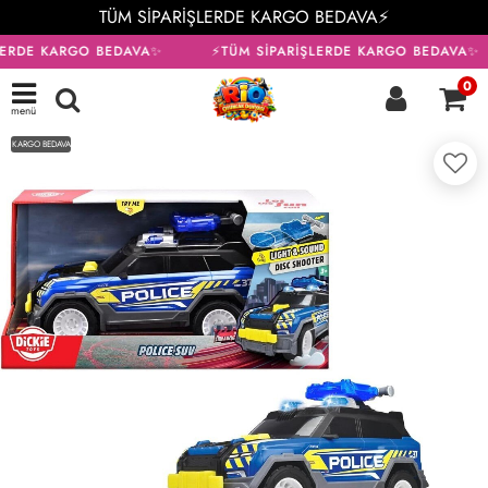
TÜM SİPARİŞLERDE KARGO BEDAVA⚡
LERDE KARGO BEDAVA✨
⚡TÜM SİPARİŞLERDE KARGO BEDAVA✨
0
menü
KARGO BEDAVA