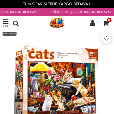
TÜM SİPARİŞLERDE KARGO BEDAVA⚡
LERDE KARGO BEDAVA✨
⚡TÜM SİPARİŞLERDE KARGO BEDAVA✨
0
menü
KARGO BEDAVA