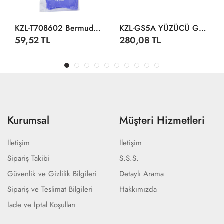
KZL-T708602 Bermuda Silikon Bone
KZL-GS5A YÜZÜCÜ GÖZLÜĞÜ SİLİKON ANT
59,52 TL
280,08 TL
Kurumsal
Müşteri Hizmetleri
İletişim
İletişim
Sipariş Takibi
S.S.S.
Güvenlik ve Gizlilik Bilgileri
Detaylı Arama
Sipariş ve Teslimat Bilgileri
Hakkımızda
İade ve İptal Koşulları