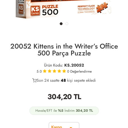
20052 Kittens in the Writer’s Office
500 Parça Puzzle
Ürün Kodu:
KS.20052
5.0
0
Değerlendirme
Son 24 saatte
25
48
20
kişi sepete ekledi
304,20
TL
Havale/EFT ile
%5
İndirim
304,20
TL