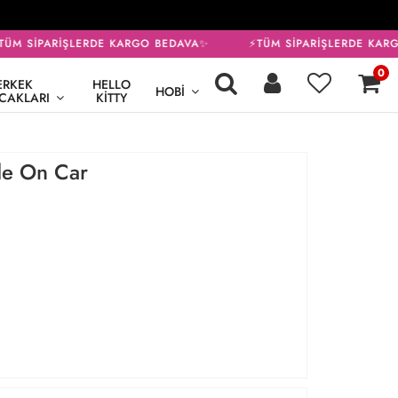
ÜM SİPARİŞLERDE KARGO BEDAVA✨
⚡TÜM SİPARİŞLERDE KARG
0
ERKEK
HELLO
HOBI
CAKLARI
KITTY
de On Car