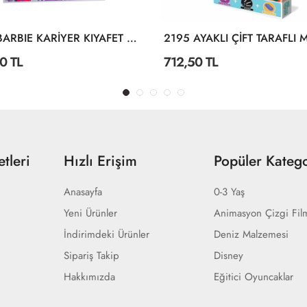
1918 BARBIE KARİYER KIYAFET GİYDİRME
0 TL
712,50 TL
tleri
Hızlı Erişim
Popüler Katego
Anasayfa
0-3 Yaş
Yeni Ürünler
Animasyon Çizgi Fil
İndirimdeki Ürünler
Deniz Malzemesi
Sipariş Takip
Disney
Hakkımızda
Eğitici Oyuncaklar