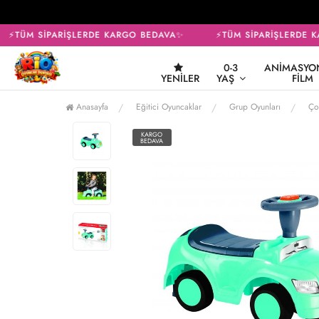
⚡TÜM SİPARİŞLERDE KARGO BEDAVA✨
⚡TÜM SİPARİŞLERDE K
0-3
ANIMASYON
YENILER
YAŞ
FILM
Anasayfa
Eğitici Oyuncaklar
Grup Oyunları
Ço
KARGO
BEDAVA