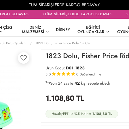
TÜM SİPARİŞLERDE KARGO BEDAVA⚡
ARGO BEDAVA✨
⚡TÜM SİPARİŞLERDE KARGO BEDAVA✨
⚡T
 ÇIZGI
DENIZ
EĞITICI
DISNEY
MALZEMESI
OYUNCAKLAR
OYUN
cuk Kutu Oyunları
1823 Dolu, Fisher Price Ride On Car
1823 Dolu, Fisher Price Ri
Ürün Kodu:
D01.1823
5.0
0
Değerlendirme
Son 24 saatte
21
42
12
kişi sepete ekledi
1.108,80
TL
Havale/EFT ile
%5
İndirim
1.108,80
TL