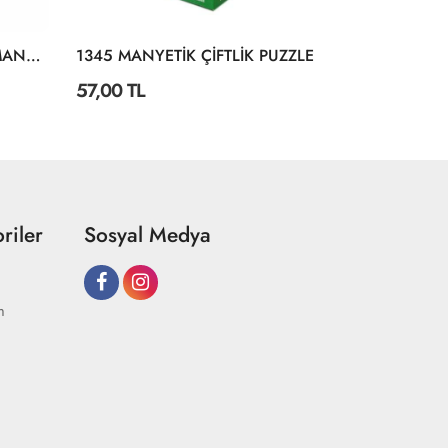
2195 AYAKLI ÇİFT TARAFLI MANYETİK AHŞAP YAZI TAHTASI
1345 MANYETİK ÇİFTLİK PUZZLE
57,00 TL
150,00 TL
riler
Sosyal Medya
m