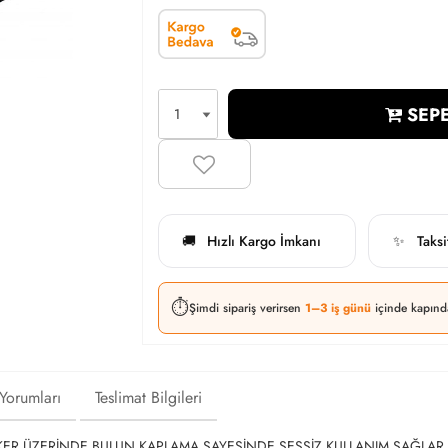
SEPE
Hızlı Kargo İmkanı
Taks
🚚
✨
⏱️
Şimdi sipariş verirsen
1–3 iş günü
içinde kapınd
 Yorumları
Teslimat Bilgileri
KER ÜZERİNDE BULUN KAPLAMA SAYESİNDE SESSİZ KULLANIM SAĞLAR