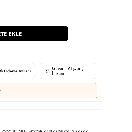
TE EKLE
Güvenli Alışveriş
itli Ödeme İmkanı
📦
İmkanı
a.
. ÇOCUKLARIN MOTOR KASLARINI ÇALIŞIRARAK