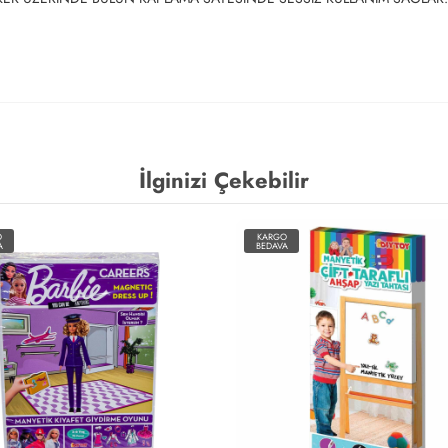
İlginizi Çekebilir
O
KARGO
A
BEDAVA