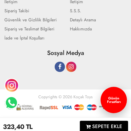
İletişim
İletişim
Sipariş Takibi
S.S.S.
Güvenlik ve Gizlilik Bilgileri
Detaylı Arama
Sipariş ve Teslimat Bilgileri
Hakkımızda
İade ve İptal Koşulları
Sosyal Medya
Copyrights © 2026 Koçak Toys
Günün
Fırsatları
Geliştir - powered by innovation
323,40
TL
SEPETE EKLE