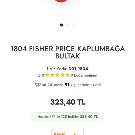
1804 FISHER PRICE KAPLUMBAĞA
BULTAK
Ürün Kodu:
D01.1804
5.0
0
Değerlendirme
Son 24 saatte
39
51
20
kişi sepete ekledi
323,40
TL
Havale/EFT ile
%5
İndirim
323,40
TL