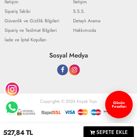
İletişim
İletişim
Sipariş Takibi
S.S.S.
Güvenlik ve Gizlilik Bilgileri
Detaylı Arama
Sipariş ve Teslimat Bilgileri
Hakkımızda
İade ve İptal Koşulları
Sosyal Medya
Copyrights © 2026 Koçak Toys
Günün
Fırsatları
Geliştir - powered by innovation
527,84
TL
SEPETE EKLE