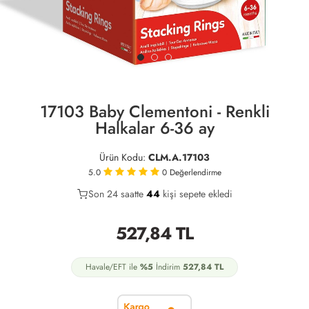
17103 Baby Clementoni - Renkli
Halkalar 6-36 ay
Ürün Kodu:
CLM.A.17103
5.0
0
Değerlendirme
Son 24 saatte
24
44
16
kişi sepete ekledi
527,84
TL
Havale/EFT ile
%5
İndirim
527,84
TL