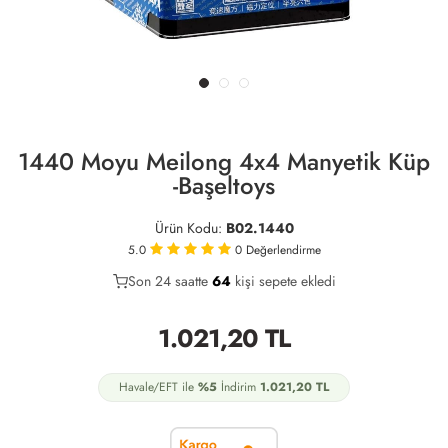
1440 Moyu Meilong 4x4 Manyetik Küp
-Başeltoys
Ürün Kodu:
B02.1440
5.0
0
Değerlendirme
Son 24 saatte
38
64
22
kişi sepete ekledi
1.021,20
TL
Havale/EFT ile
%5
İndirim
1.021,20
TL