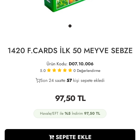
1420 F.CARDS İLK 50 MEYVE SEBZE
Ürün Kodu:
D07.10.006
5.0
0
Değerlendirme
Son 24 saatte
30
57
19
kişi sepete ekledi
97,50
TL
Havale/EFT ile
%5
İndirim
97,50
TL
SEPETE EKLE