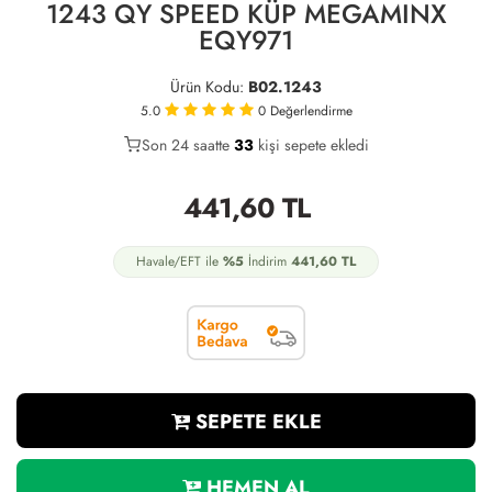
1243 QY SPEED KÜP MEGAMINX
EQY971
Ürün Kodu:
B02.1243
5.0
0
Değerlendirme
Son 24 saatte
26
33
12
kişi sepete ekledi
441,60
TL
Havale/EFT ile
%5
İndirim
441,60
TL
SEPETE EKLE
HEMEN AL