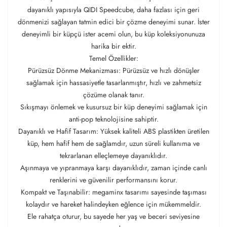
dayanıklı yapısıyla QIDI Speedcube, daha fazlası için geri
dönmenizi sağlayan tatmin edici bir çözme deneyimi sunar. İster
deneyimli bir küpçü ister acemi olun, bu küp koleksiyonunuza
harika bir ektir.
Temel Özellikler:
Pürüzsüz Dönme Mekanizması: Pürüzsüz ve hızlı dönüşler
sağlamak için hassasiyetle tasarlanmıştır, hızlı ve zahmetsiz
çözüme olanak tanır.
Sıkışmayı önlemek ve kusursuz bir küp deneyimi sağlamak için
anti-pop teknolojisine sahiptir.
Dayanıklı ve Hafif Tasarım: Yüksek kaliteli ABS plastikten üretilen
küp, hem hafif hem de sağlamdır, uzun süreli kullanıma ve
tekrarlanan elleçlemeye dayanıklıdır.
Aşınmaya ve yıpranmaya karşı dayanıklıdır, zaman içinde canlı
renklerini ve güvenilir performansını korur.
Kompakt ve Taşınabilir: megaminx tasarımı sayesinde taşıması
kolaydır ve hareket halindeyken eğlence için mükemmeldir.
Ele rahatça oturur, bu sayede her yaş ve beceri seviyesine