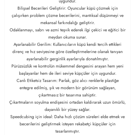
uygundur.
Bilişsel Becerileri Geliştirir: Oyuncular küpü çözmek için
çalışırken problem çözme becerilerini, mantıksal düşünmeyi ve
mekansal farkındalığı geliştirir.
Odaklanmayı, sabrı ve azmi teşvik ederek ilgi çekici ve eğitici bir
meydan okuma sunar.
Ayarlanabilir Gerilim: Kullanıcıların küpü kendi tercih ettikleri
direnç ve hız seviyesine göre özelleştirmelerine olanak tanıyan
ayarlanabilir gerginlik ayarlarıyla donatılmıştır.
Pürüzsüzlük ve kontrolün mükemmel dengesini arayan hem yeni
başlayanlar hem de ileri seviye küpçüler için uygundur.
Canlı Etiketsiz Tasarım: Parlak, göz alıcı renklerle plastiğe
entegre edilmiş, şık ve modern bir görünüm sağlayan,
çıkartmasız bir tasarıma sahiptir.
Çıkartmaların soyulma endişesini ortadan kaldırarak uzun ömürlü,
dayanıklı bir yüzey sağlar.
Speedcubing için ideal: Daha hızlı çözüm süreleri elde etmek ve
becerilerini geliştirmek isteyen rekabetçi küpçüler için
tasarlanmıştır.