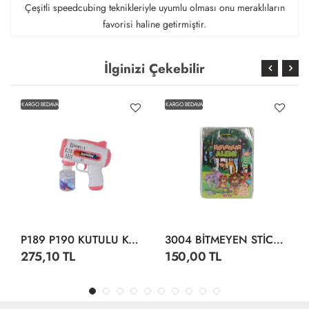
Çeşitli speedcubing teknikleriyle uyumlu olması onu meraklıların
favorisi haline getirmiştir.
İlginizi Çekebilir
KARGO BEDAVA
KARGO BEDAVA
P189 P190 KUTULU KÖPÜK TABANCA
3004 BİTMEYEN STİCKER SU ALTI DÜNYASI
275,10 TL
150,00 TL