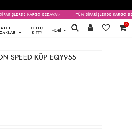
İPARİŞLERDE KARGO BEDAVA✨
⚡TÜM SİPARİŞLERDE KARGO BE
0
ERKEK
HELLO
HOBI
CAKLARI
KITTY
BON SPEED KÜP EQY955