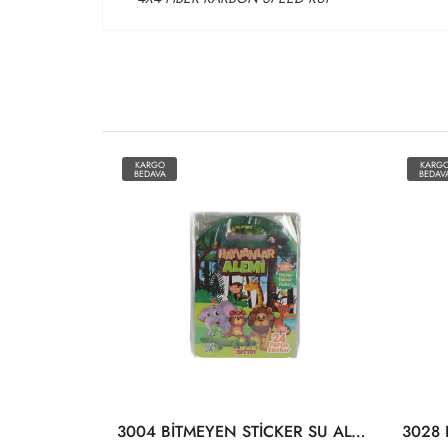
KARGO
KARG
BEDAVA
BEDAV
P189 P190 KUTULU KÖPÜK TABANCA
3004 BİTMEYEN STİCKER SU ALTI DÜNYASI