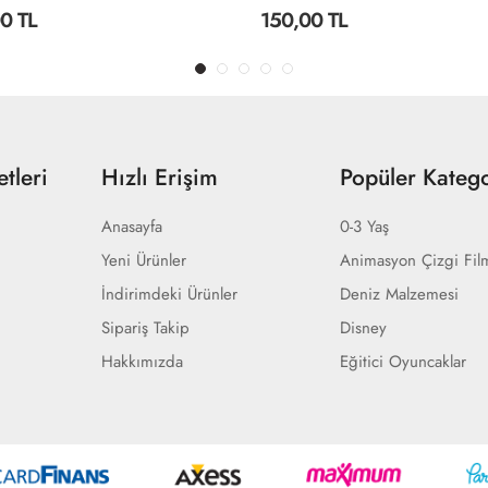
0 TL
150,00 TL
tleri
Hızlı Erişim
Popüler Katego
Anasayfa
0-3 Yaş
Yeni Ürünler
Animasyon Çizgi Fil
İndirimdeki Ürünler
Deniz Malzemesi
Sipariş Takip
Disney
Hakkımızda
Eğitici Oyuncaklar