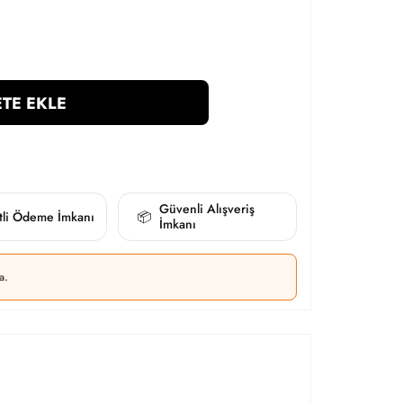
TE EKLE
Güvenli Alışveriş
itli Ödeme İmkanı
📦
İmkanı
a.