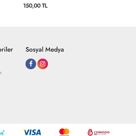
150,00 TL
49,44 TL
riler
Sosyal Medya
m