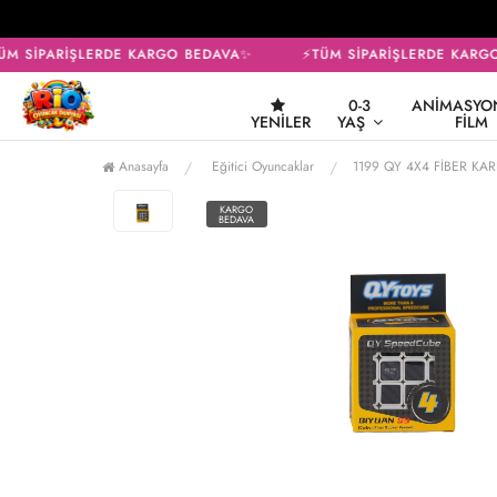
M SİPARİŞLERDE KARGO BEDAVA✨
⚡TÜM SİPARİŞLERDE KARGO
0-3
ANIMASYON
YENILER
YAŞ
FILM
Anasayfa
Eğitici Oyuncaklar
1199 QY 4X4 FİBER K
KARGO
BEDAVA