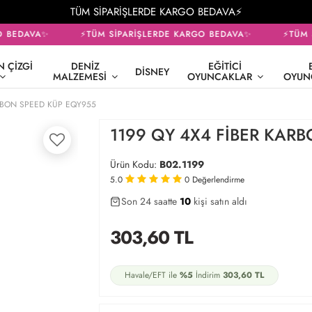
TÜM SİPARİŞLERDE KARGO BEDAVA⚡
 BEDAVA✨
⚡TÜM SİPARİŞLERDE KARGO BEDAVA✨
⚡TÜM S
 ÇIZGI
DENIZ
EĞITICI
DISNEY
MALZEMESI
OYUNCAKLAR
OYUN
ARBON SPEED KÜP EQY955
1199 QY 4X4 FİBER KAR
Ürün Kodu:
B02.1199
5.0
0
Değerlendirme
Son 24 saatte
33
45
10
kişi satın aldı
303,60
TL
Havale/EFT ile
%5
İndirim
303,60
TL