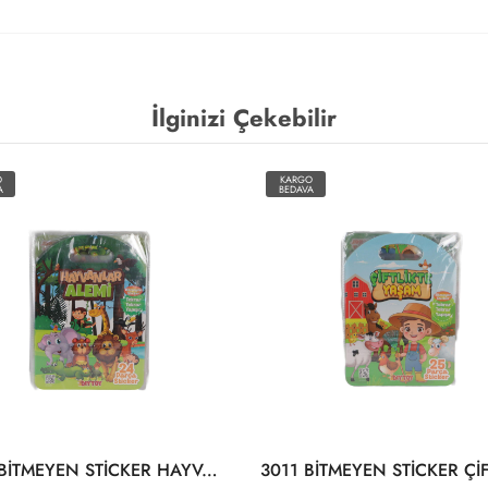
İlginizi Çekebilir
O
KARGO
A
BEDAVA
3028 BİTMEYEN STİCKER HAYVANLAR ALEMİ