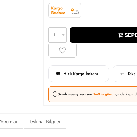
SEPE
Hızlı Kargo İmkanı
Taks
🚚
✨
⏱️
Şimdi sipariş verirsen
1–3 iş günü
içinde kapınd
 Yorumları
Teslimat Bilgileri