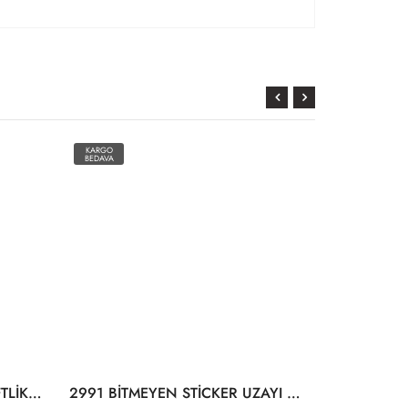
KARGO
BEDAVA
3011 BİTMEYEN STİCKER ÇİFTLİKTE YAŞAM
2991 BİTMEYEN STİCKER UZAYI KEŞFET