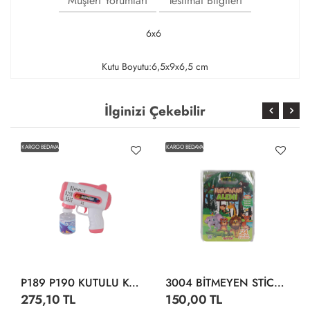
Müşteri Yorumları
Teslimat Bilgileri
6x6
Kutu Boyutu:6,5x9x6,5 cm
İlginizi Çekebilir
KARGO BEDAVA
KARGO BEDAVA
P189 P190 KUTULU KÖPÜK TABANCA
3004 BİTMEYEN STİCKER SU ALTI DÜNYASI
275,10 TL
150,00 TL