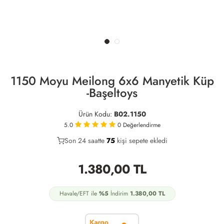
1150 Moyu Meilong 6x6 Manyetik Küp
-Başeltoys
Ürün Kodu:
B02.1150
5.0
0
Değerlendirme
Son 24 saatte
40
75
33
kişi sepete ekledi
1.380,00
TL
Havale/EFT ile
%5
İndirim
1.380,00
TL