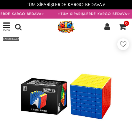
TÜM SİPARİŞLERDE KARGO BEDAVA⚡
LERDE KARGO BEDAVA✨
⚡TÜM SİPARİŞLERDE KARGO BEDAVA✨
0
menü
KARGO BEDAVA