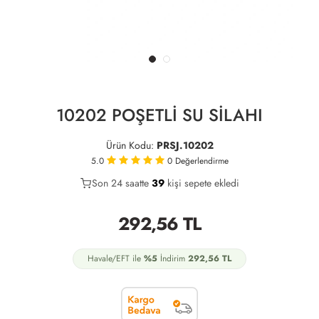
10202 POŞETLİ SU SİLAHI
Ürün Kodu:
PRSJ.10202
5.0
0
Değerlendirme
Son 24 saatte
20
39
15
kişi sepete ekledi
292,56
TL
Havale/EFT ile
%5
İndirim
292,56
TL