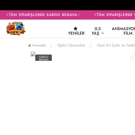
⚡TÜM SİPARİŞLERDE KARGO BEDAVA✨
⚡TÜM SİPARİŞLERDE 
0-3
ANIMASYON
YENILER
YAŞ
FILM
Anasayfa
Eğitici Oyuncaklar
Oyun Evi Çadır ve Yatakl
KARGO
BEDAVA