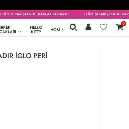
TÜM SİPARİŞLERDE KARGO BEDAVA✨
⚡TÜM SİPARİŞLERDE KAR
0
ERKEK
HELLO
HOBI
CAKLARI
KITTY
DIR İGLO PERİ