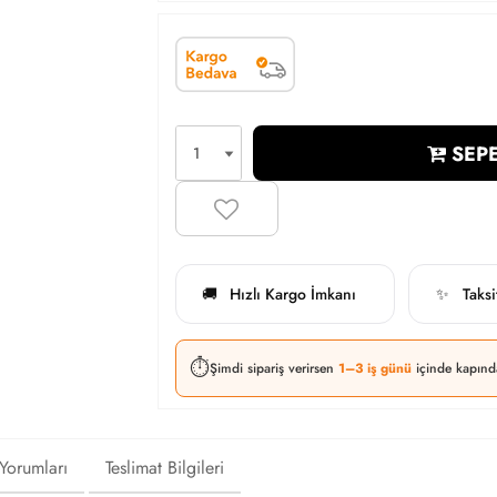
SEPE
Hızlı Kargo İmkanı
Taks
🚚
✨
⏱️
Şimdi sipariş verirsen
1–3 iş günü
içinde kapınd
 Yorumları
Teslimat Bilgileri