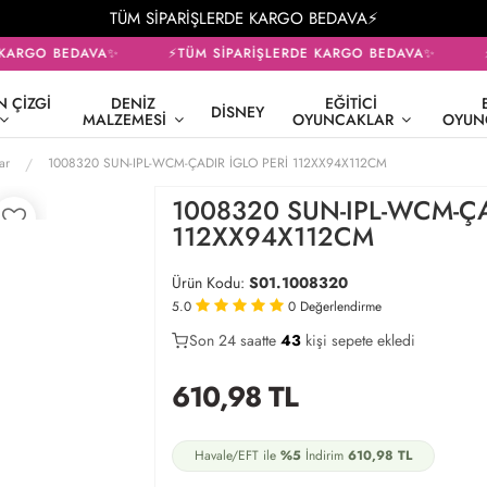
TÜM SİPARİŞLERDE KARGO BEDAVA⚡
KARGO BEDAVA✨
⚡TÜM SİPARİŞLERDE KARGO BEDAVA✨
⚡
 ÇIZGI
DENIZ
EĞITICI
DISNEY
MALZEMESI
OYUNCAKLAR
OYUN
ar
1008320 SUN-IPL-WCM-ÇADIR İGLO PERİ 112XX94X112CM
1008320 SUN-IPL-WCM-ÇA
112XX94X112CM
Ürün Kodu:
S01.1008320
5.0
0
Değerlendirme
Son 24 saatte
34
43
15
kişi sepete ekledi
610,98
TL
Havale/EFT ile
%5
İndirim
610,98
TL