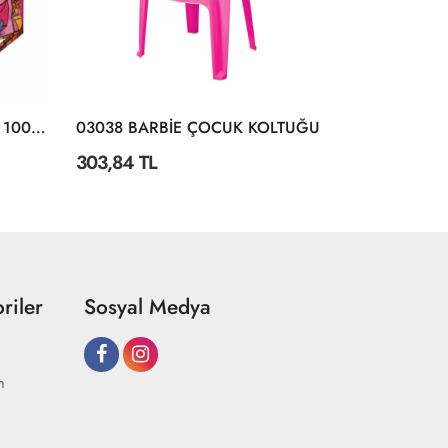
4847 Hello Kitty Oyun Çadırı 100X70X100 Cm
03038 BARBİE ÇOCUK KOLTUĞU
2618 Piknik
303,84 TL
1.016,40 T
riler
Sosyal Medya
m