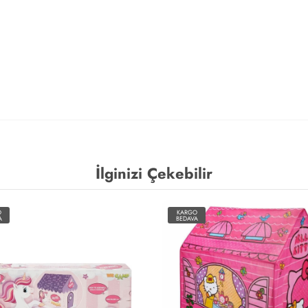
İlginizi Çekebilir
O
KARGO
A
BEDAVA