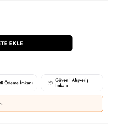
TE EKLE
Güvenli Alışveriş
itli Ödeme İmkanı
📦
İmkanı
a.