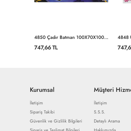
İ
4850 Çadır Batman 100X70X100 Cm -Sunman
747,66 TL
747,6
Kurumsal
Müşteri Hizme
İletişim
İletişim
Sipariş Takibi
S.S.S.
Güvenlik ve Gizlilik Bilgileri
Detaylı Arama
Sipariş ve Teslimat Bilgileri
Hakkımızda