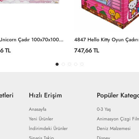
4848 Unicorn Çadır 100x70x100 Cm -Sunman
6 TL
747,66 TL
tleri
Hızlı Erişim
Popüler Katego
Anasayfa
0-3 Yaş
Yeni Ürünler
Animasyon Çizgi Fil
İndirimdeki Ürünler
Deniz Malzemesi
Sipariş Takip
Disney