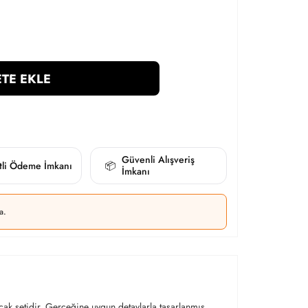
TE EKLE
Güvenli Alışveriş
itli Ödeme İmkanı
📦
İmkanı
a.
cak setidir. Gerçeğine uygun detaylarla tasarlanmış