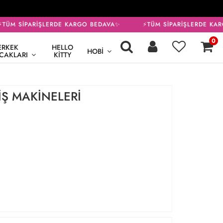
ÜM SİPARİŞLERDE KARGO BEDAVA✨
⚡TÜM SİPARİŞLERDE KAR
0
ERKEK
HELLO
HOBI
CAKLARI
KITTY
İŞ MAKİNELERİ