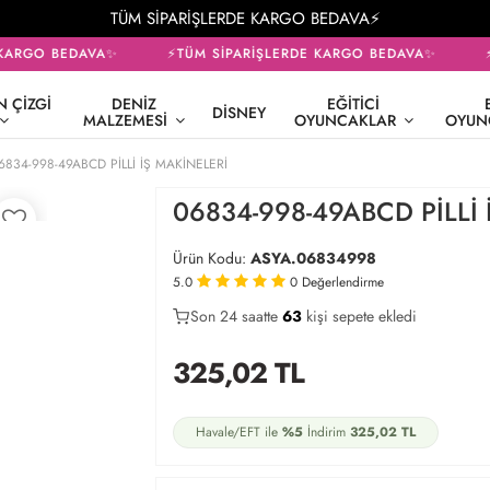
TÜM SİPARİŞLERDE KARGO BEDAVA⚡
KARGO BEDAVA✨
⚡TÜM SİPARİŞLERDE KARGO BEDAVA✨
⚡T
 ÇIZGI
DENIZ
EĞITICI
DISNEY
MALZEMESI
OYUNCAKLAR
OYUN
6834-998-49ABCD PİLLİ İŞ MAKİNELERİ
06834-998-49ABCD PİLLİ 
Ürün Kodu:
ASYA.06834998
5.0
0
Değerlendirme
Son 24 saatte
29
63
14
kişi sepete ekledi
325,02
TL
Havale/EFT ile
%5
İndirim
325,02
TL