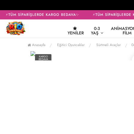
⚡TÜM SİPARİŞLERDE KARGO BEDAVA✨
⚡TÜM SİPARİŞLERDE 
0-3
ANIMASYON
YENILER
YAŞ
FILM
Anasayfa
Eğitici Oyuncaklar
Sürtmeli Araçlar
0
KARGO
BEDAVA