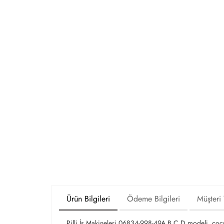
Ürün Bilgileri
Ödeme Bilgileri
Müşteri
Pilli İş Makineleri 06834-998-49A.B.C.D modeli, çocuk