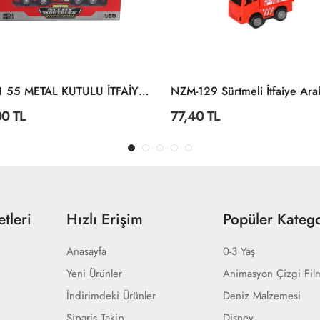
8828 1 55 METAL KUTULU İTFAİYE ARACI
0 TL
77,40 TL
tleri
Hızlı Erişim
Popüler Katego
Anasayfa
0-3 Yaş
Yeni Ürünler
Animasyon Çizgi Fil
İndirimdeki Ürünler
Deniz Malzemesi
Sipariş Takip
Disney