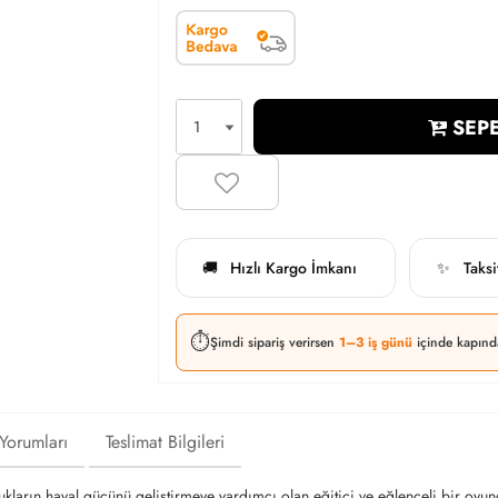
SEPE
Hızlı Kargo İmkanı
Taks
🚚
✨
⏱️
Şimdi sipariş verirsen
1–3 iş günü
içinde kapınd
 Yorumları
Teslimat Bilgileri
ların hayal gücünü geliştirmeye yardımcı olan eğitici ve eğlenceli bir oyun