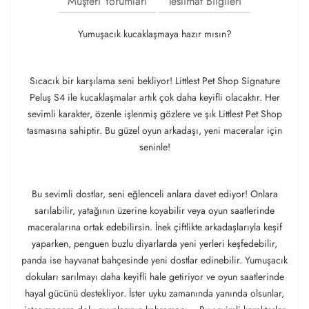
Müşteri Yorumları
Teslimat Bilgileri
Yumuşacık kucaklaşmaya hazır mısın?
Sıcacık bir karşılama seni bekliyor! Littlest Pet Shop Signature
Peluş S4 ile kucaklaşmalar artık çok daha keyifli olacaktır. Her
sevimli karakter, özenle işlenmiş gözlere ve şık Littlest Pet Shop
tasmasına sahiptir. Bu güzel oyun arkadaşı, yeni maceralar için
seninle!
Bu sevimli dostlar, seni eğlenceli anlara davet ediyor! Onlara
sarılabilir, yatağının üzerine koyabilir veya oyun saatlerinde
maceralarına ortak edebilirsin. İnek çiftlikte arkadaşlarıyla keşif
yaparken, penguen buzlu diyarlarda yeni yerleri keşfedebilir,
panda ise hayvanat bahçesinde yeni dostlar edinebilir. Yumuşacık
dokuları sarılmayı daha keyifli hale getiriyor ve oyun saatlerinde
hayal gücünü destekliyor. İster uyku zamanında yanında olsunlar,