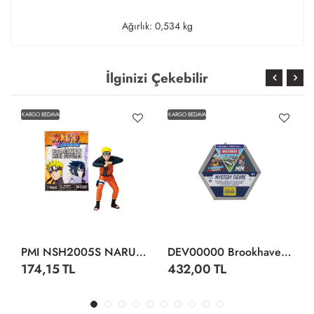
Ağırlık: 0,534 kg
İlginizi Çekebilir
KARGO BEDAVA
KARGO BEDAVA
PMI NSH2005S NARUTO KOLEKSİYON FİGÜR SÜRPRİZ PAKET 24LÜ DİSPLAY
DEV00000 Brookhaven, Murder Mystery, Jail Break CRS Figüz - CRS0047
174,15 TL
432,00 TL