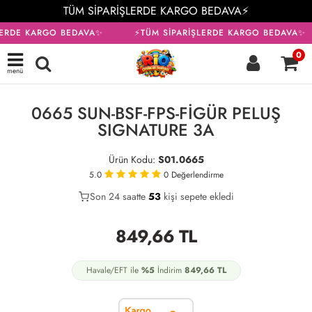
TÜM SİPARİŞLERDE KARGO BEDAVA⚡
LERDE KARGO BEDAVA✨
⚡TÜM SİPARİŞLERDE KARGO BEDAVA✨
0
menü
KARGO BEDAVA
0665 SUN-BSF-FPS-FİGÜR PELUŞ
SIGNATURE 3A
Ürün Kodu:
S01.0665
5.0
0
Değerlendirme
Son 24 saatte
31
53
22
kişi sepete ekledi
849,66
TL
Havale/EFT ile
%5
İndirim
849,66
TL