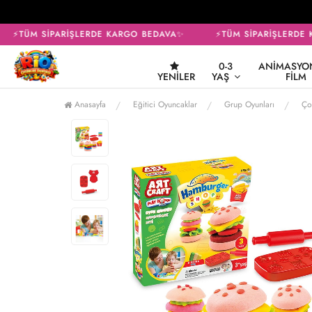
⚡TÜM SİPARİŞLERDE KARGO BEDAVA✨
⚡TÜM SİPARİŞLERDE K
0-3
ANIMASYON
YENILER
YAŞ
FILM
Anasayfa
Eğitici Oyuncaklar
Grup Oyunları
Ço