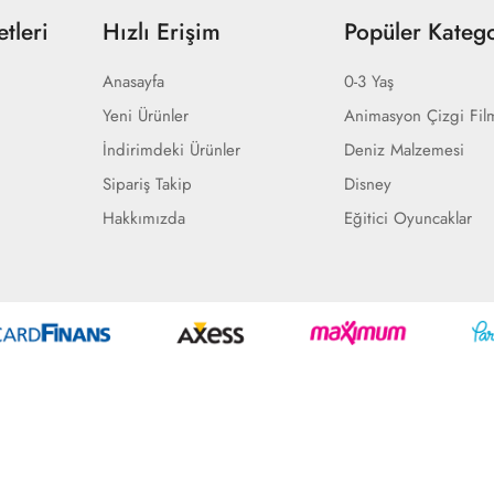
tleri
Hızlı Erişim
Popüler Katego
Anasayfa
0-3 Yaş
Yeni Ürünler
Animasyon Çizgi Fil
İndirimdeki Ürünler
Deniz Malzemesi
Sipariş Takip
Disney
Hakkımızda
Eğitici Oyuncaklar
Geliştir - powered by innovation