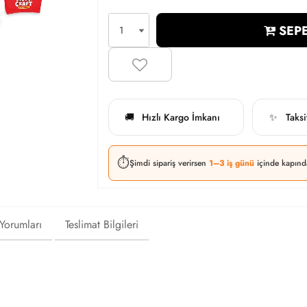
SEPE
Hızlı Kargo İmkanı
Taks
🚚
✨
⏱️
Şimdi sipariş verirsen
1–3 iş günü
içinde kapınd
 Yorumları
Teslimat Bilgileri