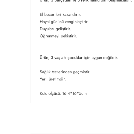
Ürün; 3 parçadan ve 3 renk hamurdan oluşmaktadır.
El becerileri kazandırır.
Hayal gücünü zenginleştirir.
Duyuları geliştirir.
Öğrenmeyi pekiştirir.
Ürün; 3 yaş altı çocuklar için uygun değildir.
Sağlık testlerinden geçmiştir.
Yerli üretimdir.
Kutu ölçüsü: 16.4*16*5cm