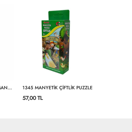
KARGO
BEDAVA
2195 AYAKLI ÇİFT TARAFLI MANYETİK AHŞAP YAZI TAHTASI
1345 MANYETİK ÇİFTLİK PUZZLE
57,00 TL
150,00 TL