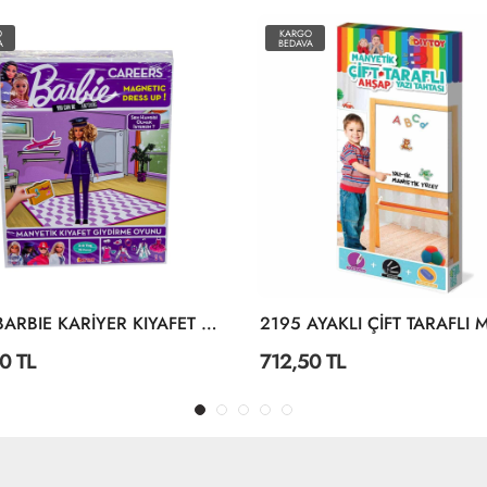
O
KARGO
A
BEDAVA
1918 BARBIE KARİYER KIYAFET GİYDİRME
0 TL
712,50 TL