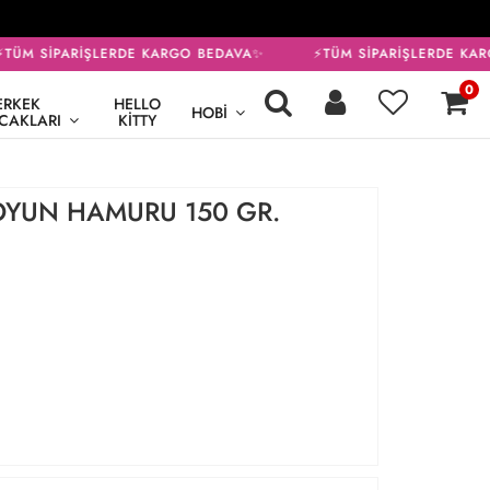
ÜM SİPARİŞLERDE KARGO BEDAVA✨
⚡TÜM SİPARİŞLERDE KAR
0
ERKEK
HELLO
HOBI
CAKLARI
KITTY
OYUN HAMURU 150 GR.