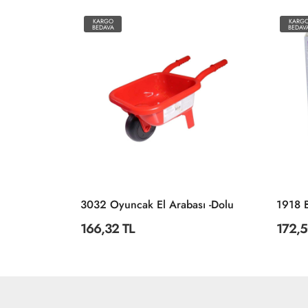
KARGO
KARG
BEDAVA
BEDAV
3222 ÇİFTLİK SÜPER RENKLİ PUZZLE 4LÜ
3032 Oyuncak El Arabası -Dolu
166,32 TL
172,5