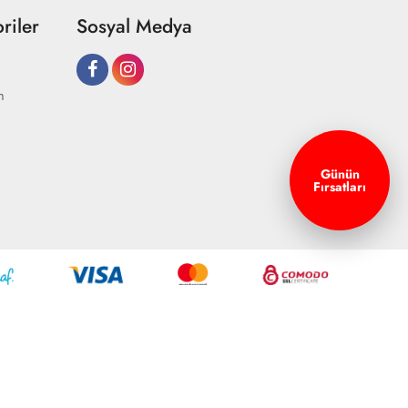
riler
Sosyal Medya
m
Günün
Fırsatları