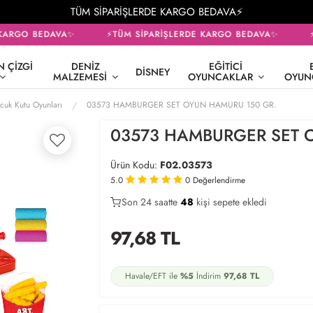
TÜM SİPARİŞLERDE KARGO BEDAVA⚡
ARGO BEDAVA✨
⚡TÜM SİPARİŞLERDE KARGO BEDAVA✨
⚡T
 ÇIZGI
DENIZ
EĞITICI
DISNEY
MALZEMESI
OYUNCAKLAR
OYUN
cuk Kutu Oyunları
03573 HAMBURGER SET OYUN HAMURU 150 GR.
03573 HAMBURGER SET 
Ürün Kodu:
F02.03573
5.0
0
Değerlendirme
Son 24 saatte
27
50
21
kişi sepete ekledi
97,68
TL
Havale/EFT ile
%5
İndirim
97,68
TL