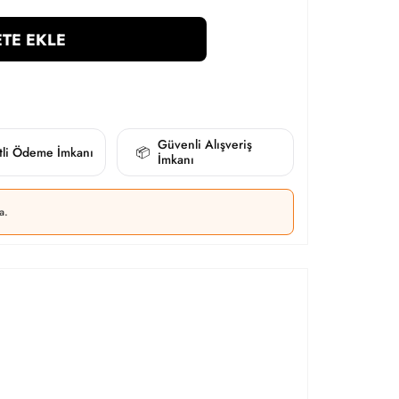
TE EKLE
Güvenli Alışveriş
itli Ödeme İmkanı
📦
İmkanı
a.