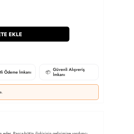
TE EKLE
Güvenli Alışveriş
itli Ödeme İmkanı
📦
İmkanı
a.
ım eder. Parça-bütün ilişkisinin gelişimine yardımcı