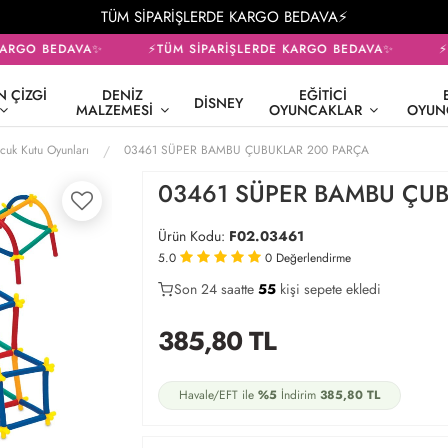
TÜM SİPARİŞLERDE KARGO BEDAVA⚡
ARGO BEDAVA✨
⚡TÜM SİPARİŞLERDE KARGO BEDAVA✨
⚡T
 ÇIZGI
DENIZ
EĞITICI
DISNEY
MALZEMESI
OYUNCAKLAR
OYUN
cuk Kutu Oyunları
03461 SÜPER BAMBU ÇUBUKLAR 200 PARÇA
03461 SÜPER BAMBU ÇU
Ürün Kodu:
F02.03461
5.0
0
Değerlendirme
Son 24 saatte
36
55
18
kişi sepete ekledi
385,80
TL
Havale/EFT ile
%5
İndirim
385,80
TL