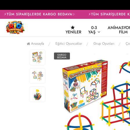
⚡TÜM SİPARİŞLERDE KARGO BEDAVA✨
⚡TÜM SİPARİŞLERDE K
0-3
ANIMASYON
YENILER
YAŞ
FILM
Anasayfa
Eğitici Oyuncaklar
Grup Oyunları
Ço
KARGO
BEDAVA