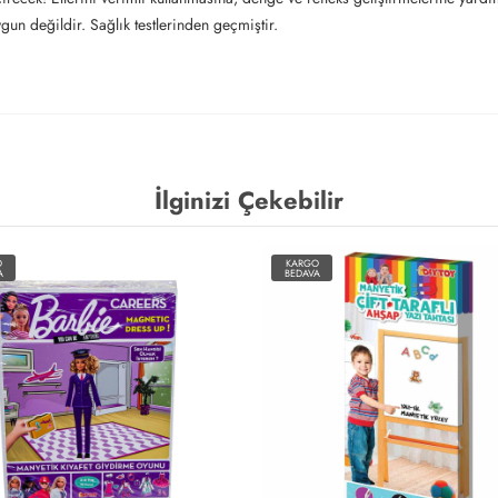
gun değildir. Sağlık testlerinden geçmiştir.
İlginizi Çekebilir
O
KARGO
A
BEDAVA