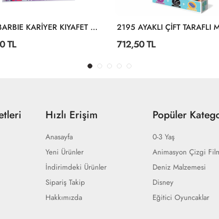
1918 BARBIE KARİYER KIYAFET GİYDİRME
0 TL
712,50 TL
tleri
Hızlı Erişim
Popüler Katego
Anasayfa
0-3 Yaş
Yeni Ürünler
Animasyon Çizgi Fil
İndirimdeki Ürünler
Deniz Malzemesi
Sipariş Takip
Disney
Hakkımızda
Eğitici Oyuncaklar