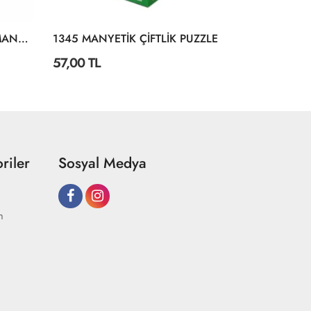
2195 AYAKLI ÇİFT TARAFLI MANYETİK AHŞAP YAZI TAHTASI
1345 MANYETİK ÇİFTLİK PUZZLE
57,00 TL
150,00 TL
riler
Sosyal Medya
m