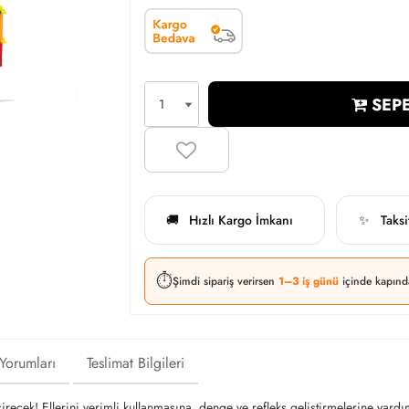
SEPE
Hızlı Kargo İmkanı
Taks
🚚
✨
⏱️
Şimdi sipariş verirsen
1–3 iş günü
içinde kapınd
 Yorumları
Teslimat Bilgileri
çirecek! Ellerini verimli kullanmasına, denge ve refleks geliştirmelerine yard