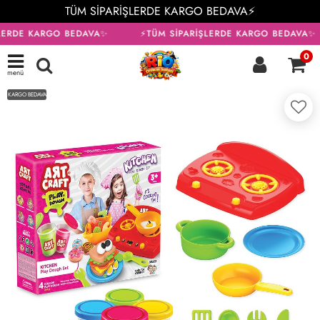
TÜM SİPARİŞLERDE KARGO BEDAVA⚡
LERDE KARGO BEDAVA✨
⚡TÜM SİPARİŞLERDE KARGO BEDAVA✨
0
menü
KARGO BEDAVA