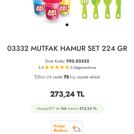
03332 MUTFAK HAMUR SET 224 GR
Ürün Kodu:
F02.03332
5.0
0
Değerlendirme
Son 24 saatte
39
72
16
kişi sepete ekledi
273,24
TL
Havale/EFT ile
%5
İndirim
273,24
TL